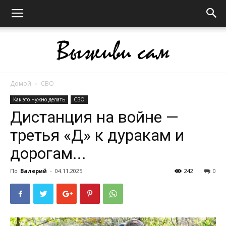
Домой
СВО
Выживи
Как это нужно делать
СВО
Дистанция на войне —
третья «Д» к дуракам и
сам
дорогам...
По
Валерий
-
04.11.2025
242
0