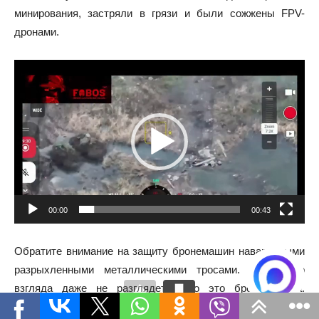
минирования, застряли в грязи и были сожжены FPV-
дронами.
Видеоплеер
00:00
00:43
Обратите внимание на защиту бронемашин наваренными
разрыхленными металлическими тросами. С первого
взгляда даже не разглядеть, что это бронетехника.
Напоминает какие-нибудь острова в реке.