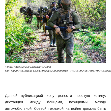
Фото: https://avatars.dzeninfra.ru/get-
zen_doc/9648650/pub_6437639f04a6683c3edbdabd_64376c6fe26d574947b9940c/scal
Данной публикацией хочу донести простую истину:
дистанция между бойцами, позициями, между
автомобильной, боевой техникой на войне должна быть