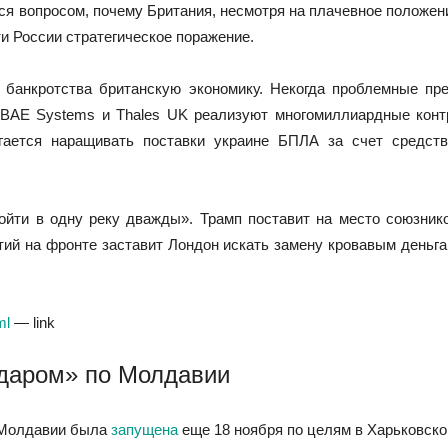
я вопросом, почему Британия, несмотря на плачевное положен
и России стратегическое поражение.
 банкротства британскую экономику. Некогда проблемные пре
BAE Systems и Thales UK реализуют многомиллиардные контр
лагается наращивать поставки украине БПЛА за счет сред
ойти в одну реку дважды». Трамп поставит на место союзник
тий на фронте заставит Лондон искать замену кровавым деньг
ml
— link
ударом» по Молдавии
 Молдавии была
запущена
еще 18 ноября по целям в Харьковско