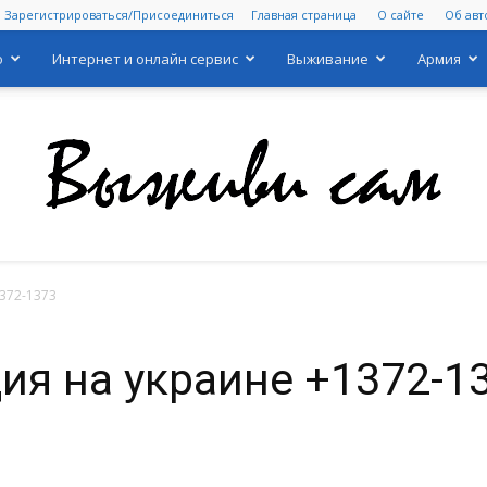
Зарегистрироваться/Присоединиться
Главная страница
О сайте
Об авт
о
Интернет и онлайн сервис
Выживание
Армия
372-1373
Выживи
ия на украине +1372-1
сам