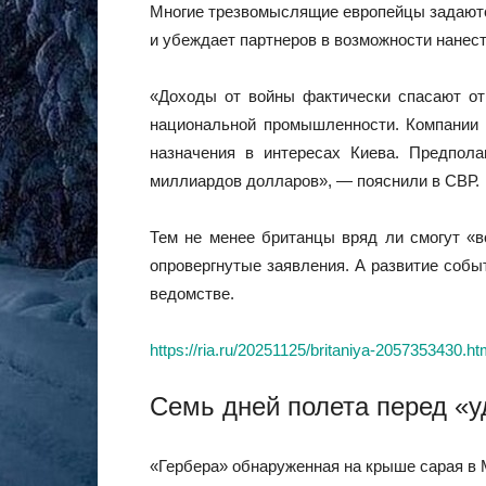
Многие трезвомыслящие европейцы задаютс
и убеждает партнеров в возможности нанест
«Доходы от войны фактически спасают от
национальной промышленности. Компании 
назначения в интересах Киева. Предпо
миллиардов долларов», — пояснили в СВР.
Тем не менее британцы вряд ли смогут «в
опровергнутые заявления. А развитие собы
ведомстве.
https://ria.ru/20251125/britaniya-2057353430.ht
Семь дней полета перед «
«Гербера» обнаруженная на крыше сарая в