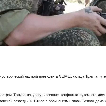
иротворческий настрой президента США Дональда Трампа путе
 настрой Трампа на урегулирование конфликта путем его дис
анской разведки К. Стила с обвинениями главы Белого дома и