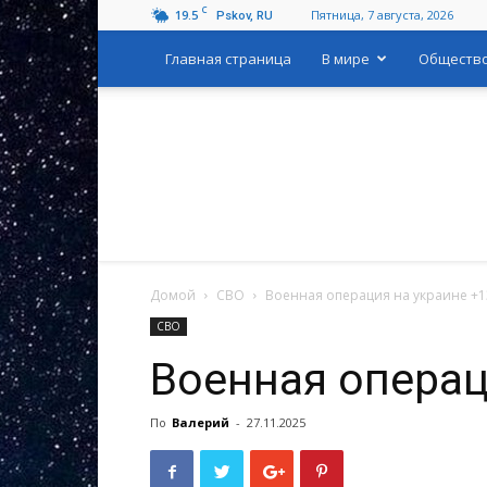
C
19.5
Пятница, 7 августа, 2026
Pskov, RU
Главная страница
В мире
Обществ
Домой
СВО
Военная операция на украине +1
СВО
Военная операц
По
Валерий
-
27.11.2025