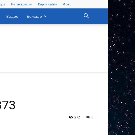
оре
Регистрация
Карта сайта
Фото
Видео
Больше
373
272
0