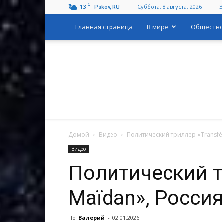
C
13
Суббота, 8 августа, 2026
Pskov, RU
Главная страница
В мире
Обществ
Домой
Видео
Политический триллер «Transfére
Видео
Политический три
Maïdan», Россия
По
Валерий
-
02.01.2026