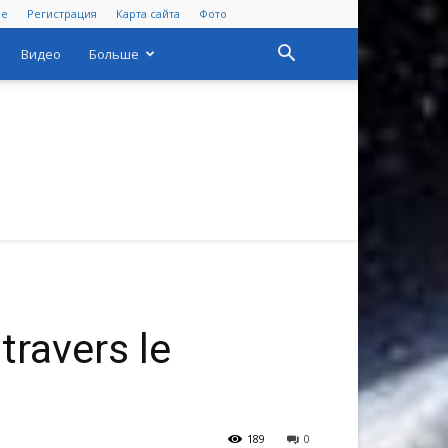
ре
Регистрация
Карта сайта
Фото
Видео
Больше
ravers le
189
0