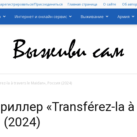
Зарегистрироваться/Присоединиться
Главная страница
О сайте
Об авто
о
Интернет и онлайн сервис
Выживание
Армия
z-la à travers le Maïdan», Россия (2024)
Выживи
ллер «Transférez-la à t
 (2024)
сам