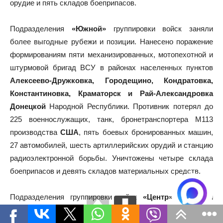
орудие и пять складов боеприпасов.
Подразделения
«Южной»
группировки войск заняли
более выгодные рубежи и позиции. Нанесено поражение
формированиям пяти механизированных, мотопехотной и
штурмовой бригад ВСУ в районах населенных пунктов
Алексеево-Дружковка, Городещино, Кондратовка,
Константиновка, Краматорск и Рай-Александровка
Донецкой
Народной Республики. Противник потерял до
225 военнослужащих, танк, бронетранспортера М113
производства
США
, пять боевых бронированных машин,
27 автомобилей, шесть артиллерийских орудий и станцию
радиоэлектронной борьбы. Уничтожены четыре склада
боеприпасов и девять складов материальных средств.
Подразделения группировки войск
«Центр»
улучшили
положение по переднему краю. Нанесено поражение
живой силе и технике трех тяжелых механизированных,