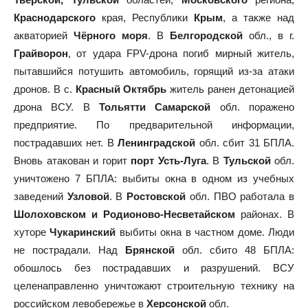
Краснодарского
края, Республики
Крым
, а также над
акваторией
Чёрного моря
. В
Белгородской
обл., в г.
Грайворон
, от удара FPV-дрона погиб мирный житель,
пытавшийся потушить автомобиль, горящий из-за атаки
дронов. В с.
Красный Октябрь
житель ранен детонацией
дрона ВСУ. В
Тольятти Самарской
обл. поражено
предприятие. По предварительной информации,
пострадавших нет. В
Ленинградской
обл. сбит 31 БПЛА.
Вновь атакован и горит
порт Усть-Луга
. В
Тульской
обл.
уничтожено 7 БПЛА: выбиты окна в одном из учебных
заведений
Узловой
. В
Ростовской
обл. ПВО работала в
Шолоховском и Родионово-Несветайском
районах. В
хуторе
Чукаринский
выбиты окна в частном доме. Люди
не пострадали. Над
Брянской
обл. сбито 48 БПЛА:
обошлось без пострадавших и разрушений. ВСУ
целенаправленно уничтожают строительную технику на
российском левобережье в
Херсонской
обл.