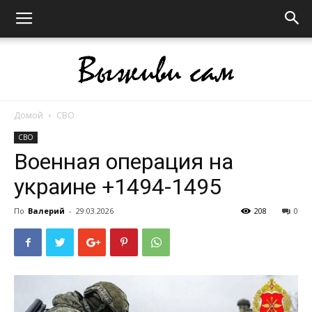
Домой
СВО
Выживи
СВО
Военная операция на
украине +1494-1495
сам
По
Валерий
-
29.03.2026
208
0