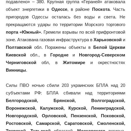
подавлено» – 380. Крупная группа «Гераней» атаковала
объект энергетики в
Одессе
, в районе
Поскота
. Часть
пригородов Одессы осталась без воды и света. Не
прекращаются удары по территории Морского торгового
порта «Южный»
. Гремели взрывы по всей прифронтовой
зоне. Атакована газовая инфраструктура в
Харьковской
и
Полтавской
обл. Поражены объекты в
Белой Церкви
Киевской
обл., в
Городне
и
Новгород-Северском
Черниговской
обл, в
Житомире
и окрестностях
Винницы
.
Силы ПВО ночью сбили 203 украинских БПЛА над 20
субъектами РФ: БПЛА сбивали над территориями
Белгородской, Брянской, Волгоградской,
Воронежской, Калужской, Курской, Ленинградской,
Новгородской, Орловской, Пензенской, Псковской,
Ростовской, Самарской, Саратовской, Смоленской,
Тверской, Тульской
областей,
Московского
региона,