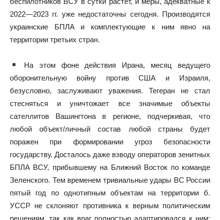
беспилотников ВСУ в сутки растет, и меры, адекватные к
2022—2023 гг. уже недостаточны сегодня. Производятся
украинские БПЛА и комплектующие к ним явно на
территории третьих стран.
На этом фоне действия Ирана, месяц ведущего
оборонительную войну против США и Израиля,
безусловно, заслуживают уважения. Тегеран не стал
стесняться и уничтожает все значимые объекты
сателлитов Вашингтона в регионе, подчеркивая, что
любой объект/личный состав любой страны будет
поражен при формировании угроз безопасности
государству. Досталось даже взводу операторов зенитных
БПЛА ВСУ, прибывшему на Ближний Восток по команде
Зеленского. Тем временем тривиальные удары ВС России
пятый год по однотипным объектам на территории б.
УССР не склоняют противника к верным политическим
решениям, так как враг полностью адаптировался к ним: