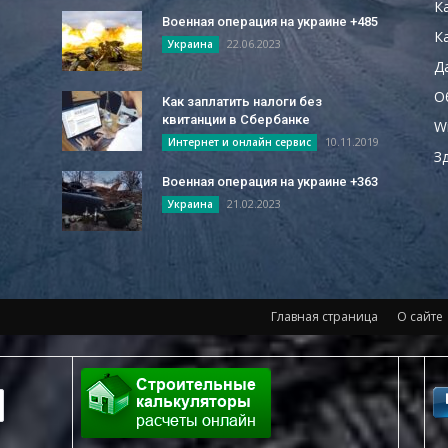
К
Военная операция на украине +485
Ка
22.06.2023
Украина
Д
О
Как заплатить налоги без
квитанции в Сбербанке
W
10.11.2019
Интернет и онлайн сервис
З
Военная операция на украине +363
21.02.2023
Украина
Главная страница
О сайте