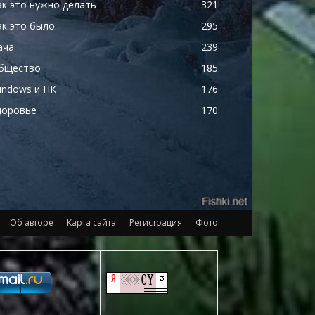
ак это нужно делать
321
к это было...
295
ача
239
бщество
185
indows и ПК
176
доровье
170
Об авторе
Карта сайта
Регистрация
Фото