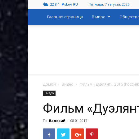
C
22.8
Пятница, 7 августа, 2026
Pskov, RU
Главная страница
В мире
Обществ
Домой
Видео
Фильм «Дуэлянт», 2016 (Россия)
Видео
Фильм «Дуэлянт
По
Валерий
-
08.01.2017