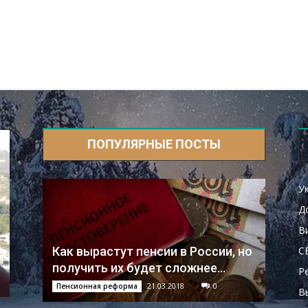
ПОПУЛЯРНЫЕ ПОСТЫ
У
Д
В
С
Как вырастут пенсии в России, но
получить их будет сложнее...
Р
21.03.2018
0
Пенсионная реформа
В