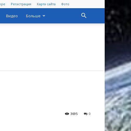
оре
Регистрация
Карта сайта
Фото
Видео
Больше
3695
0