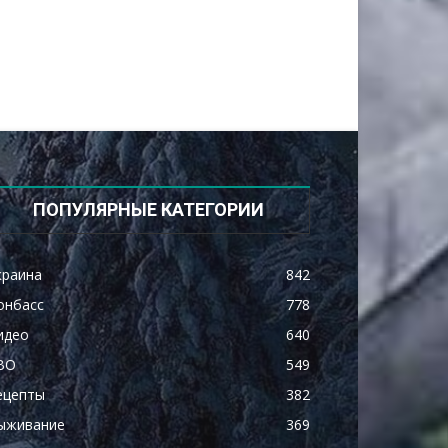
ПОПУЛЯРНЫЕ КАТЕГОРИИ
краина
842
онбасс
778
идео
640
ВО
549
ецепты
382
ыживание
369