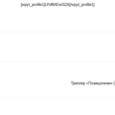
[wpyt_profile1]LPdfMEwI3ZA[/wpyt_profile1]
Триллер «Похищенная» (A