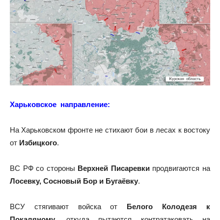
Харьковское направление:
На
Харьковском фронте
не стихают бои в лесах к востоку
от
Избицкого
.
ВС РФ со стороны
Верхней Писаревки
продвигаются на
Лосевку, Сосновый Бор и Бугаёвку
.
ВСУ стягивают войска от
Белого Колодезя к
Покаляному
, откуда пытаются контратаковать на