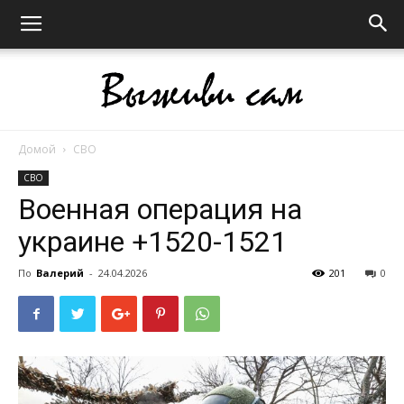
Домой
СВО
Выживи
СВО
Военная операция на
украине +1520-1521
сам
По
Валерий
-
24.04.2026
201
0