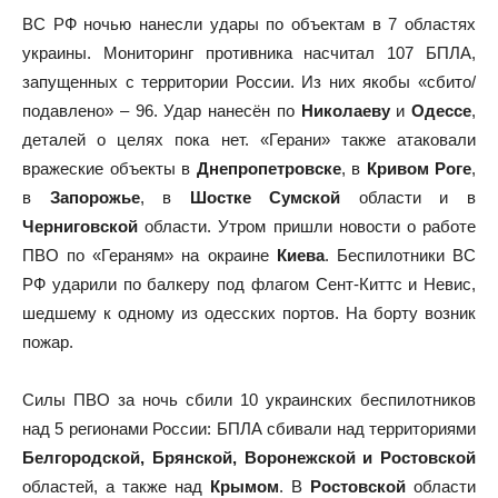
ВС РФ ночью нанесли удары по объектам в 7 областях
украины. Мониторинг противника насчитал 107 БПЛА,
запущенных с территории России. Из них якобы «сбито/
подавлено» – 96. Удар нанесён по
Николаеву
и
Одессе
,
деталей о целях пока нет. «Герани» также атаковали
вражеские объекты в
Днепропетровске
, в
Кривом Роге
,
в
Запорожье
, в
Шостке Сумской
области и в
Черниговской
области. Утром пришли новости о работе
ПВО по «Гераням» на окраине
Киева
. Беспилотники ВС
РФ ударили по балкеру под флагом Сент-Киттс и Невис,
шедшему к одному из одесских портов. На борту возник
пожар.
Силы ПВО за ночь сбили 10 украинских беспилотников
над 5 регионами России:
БПЛА сбивали над территориями
Белгородской, Брянской, Воронежской и Ростовской
областей, а также над
Крымом
. В
Ростовской
области