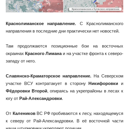
Краснолиманское направление.
С
Краснолиманского
направления
в последние дни практически нет новостей.
Там продолжаются позиционные бои на восточных
окраинах
Красного Лимана
и на участке фронта к северо-
западу от него.
Славянско-Краматорское направление.
На
Северском
участке
ВСУ контратакует в сторону
Никифоровки
и
Фёдоровки Второй
, опираясь на укрепрайоны в лесах к
югу от
Рай-Александровки
.
От
Калеников
ВС РФ пробиваются к лесу, находящемуся
к северу от Рай-Александровки. В её восточной части
наши штурмовики укрепляют позиции.