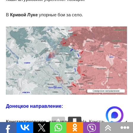
В
Кривой Луке
упорные бои за село.
Донецкое направление:
Константиновское направление.
На
Константиновском
направлении
тяжёлая ситуация остаётся в районе
Долгой