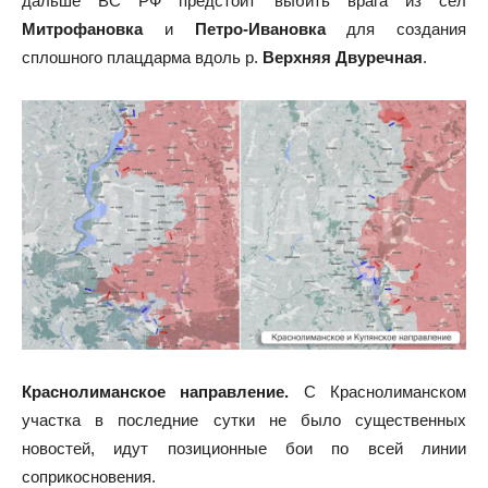
дальше ВС РФ предстоит выбить врага из сёл
Митрофановка
и
Петро-Ивановка
для создания
сплошного плацдарма вдоль р.
Верхняя Двуречная
.
Краснолиманское направление.
С
Краснолиманском
участка
в последние сутки не было существенных
новостей, идут позиционные бои по всей линии
соприкосновения.