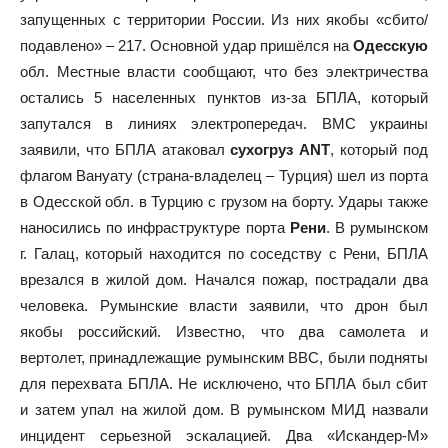
запущенных с территории России. Из них якобы «сбито/
подавлено» – 217. Основной удар пришёлся на
Одесскую
обл. Местные власти сообщают, что без электричества
остались 5 населенных пунктов из-за БПЛА, который
запутался в линиях электропередач. ВМС украины
заявили, что БПЛА атаковал
сухогруз ANT
, который под
флагом Вануату (страна-владелец – Турция) шел из порта
в Одесской обл. в Турцию с грузом на борту. Удары также
наносились по инфраструктуре порта
Рени
. В румынском
г. Галац, который находится по соседству с Рени, БПЛА
врезался в жилой дом. Начался пожар, пострадали два
человека. Румынские власти заявили, что дрон был
якобы российский. Известно, что два самолета и
вертолет, принадлежащие румынским ВВС, были подняты
для перехвата БПЛА. Не исключено, что БПЛА был сбит
и затем упал на жилой дом. В румынском МИД назвали
инцидент серьезной эскалацией. Два «Искандер-М»