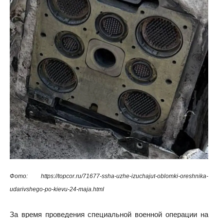
Фото: https://topcor.ru/71677-ssha-uzhe-izuchajut-oblomki-oreshnika-
udarivshego-po-kievu-24-maja.html
За время проведения специальной военной операции на