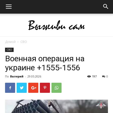
Домой
СВО
Выживи
СВО
Военная операция на
украине +1555-1556
сам
По
Валерий
-
29.05.2026
197
0