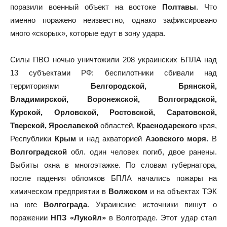
поразили военный объект на востоке
Полтавы
. Что
именно поражено неизвестно, однако зафиксировано
много «скорых», которые едут в зону удара.
Силы ПВО ночью уничтожили 208 украинских БПЛА над
13 субъектами РФ: б
еспилотники сбивали над
территориями
Белгородской, Брянской,
Владимирской, Воронежской, Волгоградской,
Курской, Орловской, Ростовской, Саратовской,
Тверской, Ярославской
областей,
Краснодарского
края,
Республики
Крым
и над акваторией
Азовского моря.
В
Волгоградской
обл. один человек погиб, двое ранены.
Выбиты окна в многоэтажке. По словам губернатора,
после падения обломков БПЛА начались пожары на
химическом предприятии в
Волжском
и на объектах ТЭК
на юге
Волгограда
. Украинские источники пишут о
поражении
НПЗ «Лукойл»
в Волгограде. Этот удар стал