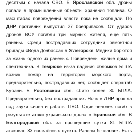
десятым с начала СВО. В
Ярославской
обл. дроны
попали в промышленные объекты хранения топлива. О
масштабах повреждений власти пока не сообщали. По
ДНР
противник выпустил 27 боеприпасов. От ударов
дронов ВСУ погибли три мирных жителя, еще пять
ранены. Среди пострадавших сотрудники ремонтной
бригады «Вода Донбасса» в
Углегорске
. Медики борются
за жизнь одного из раненых. Повреждены жилые дома и
спецтехника. В
Темрюке
из-за падения обломков БПЛА
возник пожар на территории морского порта,
предварительно, пострадавших нет, сообщает оперштаб
Кубани. В
Ростовской
обл. сбито более 80 БПЛА.
Предварительно, без пострадавших. Ночь в
ЛНР
прошла
под звуки сирен и работы ПВО. Один человек погиб в
результате атаки украинского дрона в
Брянской
обл. В
Белгородской
обл. за прошедшие сутки 81 БПЛА
атаковал 33 населённых пункта. Ранены 5 человек. Есть