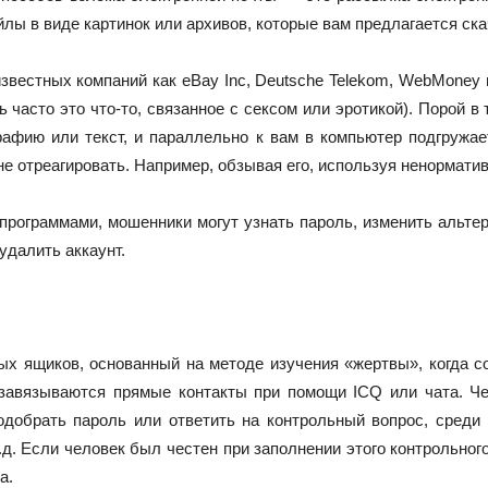
ы в виде картинок или архивов, которые вам предлагается ска
вестных компаний как eBay Inc, Deutsche Telekom, WebMoney и
 часто это что-то, связанное с сексом или эротикой). Порой в
графию или текст, и параллельно к вам в компьютер подгружа
не отреагировать. Например, обзывая его, используя ненорматив
рограммами, мошенники могут узнать пароль, изменить альтерн
удалить аккаунт.
ых ящиков, основанный на методе изучения «жертвы», когда 
, завязываются прямые контакты при помощи ICQ или чата. Че
добрать пароль или ответить на контрольный вопрос, среди
. Если человек был честен при заполнении этого контрольного 
а.