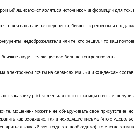
ктронный ящик может являться источником информации для тех, к
е, то вся ваша личная переписка, бизнес-переговоры и предложе
онкуренты, недоброжелатели или те, кто решил, что ваш почтов
 близкие люди, желающие вас больше контролировать.
ма электронной почты на сервисах Mail.Ru и «Яндекса» состав
т заказчику print-screen или фото страницы почты и, получив
 почте, мошенник может и не обнаруживать свое присутствие, н
ранить как входящие, так и исходящие письма (что с удовольст
сширяться каждый раз, когда это необходимо), то многие этим 