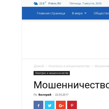
C
22.8
Пятница, 7 августа, 2026
Pskov, RU
Главная страница
В мире
Обществ
Домой
Лохотрон и мошенничество
Мошеннич
Лохотрон и мошенничество
Мошенничество
По
Валерий
-
22.05.2017