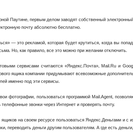
рной Паутине, первым делом заводят собственный электронный 
ектронную почту абсолютно бесплатно.
ься» — это рекламой, которая будет крутиться, когда вы попад
ма. Но, как правило, все это можно при желании отключить.
выми сервисами считаются «Яндекс.Почта», Mail.Ru и Google
тового ящика компании придумывают всевозможные дополнитель
лей именно под эти сервисы.
свои фотографии, пользоваться программой Mail.Agent, позвол
 телефонные звонки через Интернет и проверять почту.
 ящиков на своем ресурсе пользоваться Яндекс.Деньгами и с 
ки, переводить деньги другим пользователям. А где есть деньг