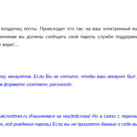
владелец почты. Происходит это так: на ваш электронный я
 причинам вы должны сообщить свой пароль службе поддержк
у верит…
тку аккаунтов. Если Вы не хотите, чтобы ваш аккаунт был 
ем формате: username; password».
l.northnet.ru Извиняемся за неудобства! Но в связи с пере
ию, год рождения пароль) Если вы не пришлете данные о себе в