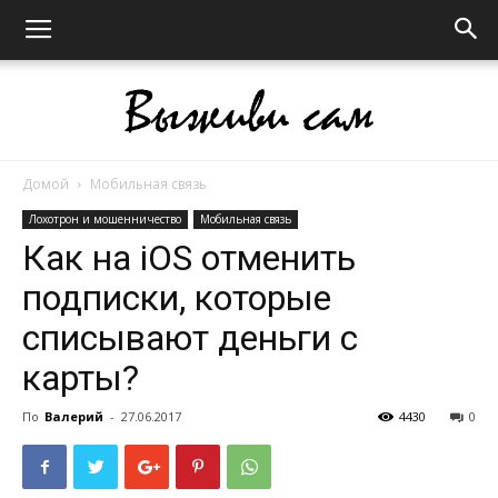
Домой
Мобильная связь
Выживи
Лохотрон и мошенничество
Мобильная связь
Как на iOS отменить
подписки, которые
сам
списывают деньги с
карты?
По
Валерий
-
27.06.2017
4430
0