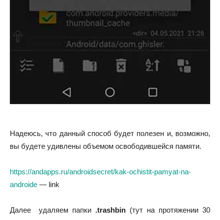
Надеюсь, что данный способ будет полезен и, возможно,
вы будете удивлены объемом освободившейся памяти.
https://andapps.ru/androidsecret/kak-ochistit-pamyat-na-
androide
— link
Далее удаляем папки
.
trashbin
(тут на протяжении 30