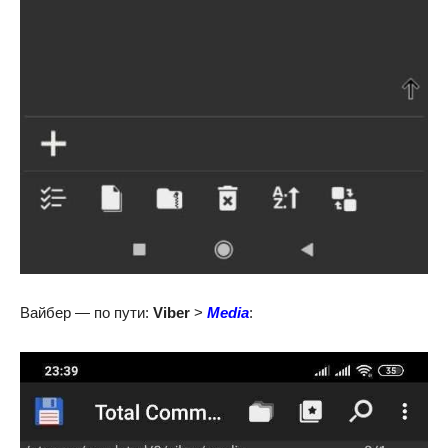
Вайбер — по пути:
Viber
>
Media
: