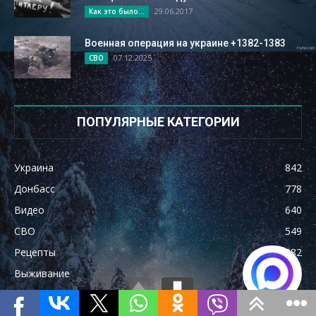
29.06.2017
Как это было...
Военная операция на украине +1382-1383
07.12.2025
СВО
ПОПУЛЯРНЫЕ КАТЕГОРИИ
Украина
842
Донбасс
778
Видео
640
СВО
549
Рецепты
382
Выживание
369
Как это нужно делать
321
Как это было...
295