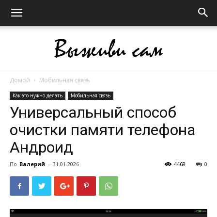
Домой
Мобильная связь
Выживи
Как это нужно делать
Мобильная связь
Универсальный способ
очистки памяти телефона
сам
Андроид
По
Валерий
-
31.01.2026
4468
0