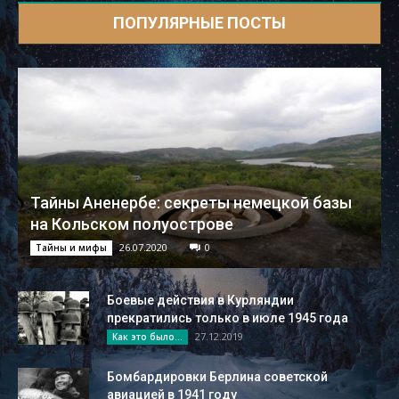
ПОПУЛЯРНЫЕ ПОСТЫ
Тайны Аненербе: секреты немецкой базы
на Кольском полуострове
26.07.2020
0
Тайны и мифы
Боевые действия в Курляндии
прекратились только в июле 1945 года
27.12.2019
Как это было...
Бомбардировки Берлина советской
авиацией в 1941 году