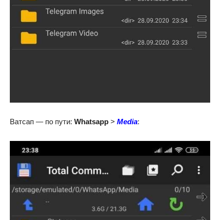
Ватсап — по пути:
Whatsapp
>
Media
: