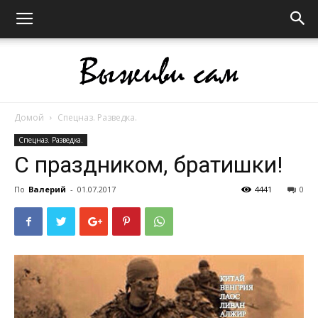
Домой
Спецназ. Разведка.
Выживи
Спецназ. Разведка.
С праздником, братишки!
сам
По
Валерий
-
01.07.2017
4441
0