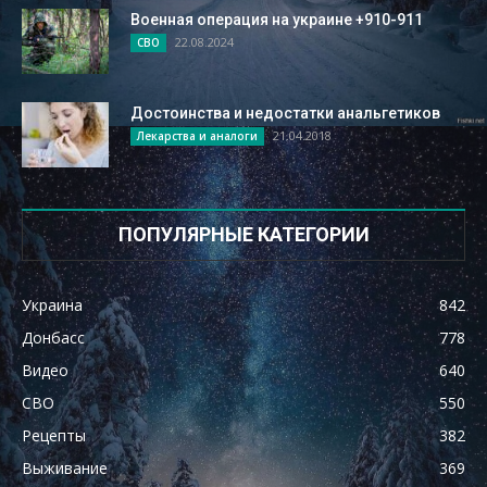
Военная операция на украине +910-911
22.08.2024
СВО
Достоинства и недостатки анальгетиков
21.04.2018
Лекарства и аналоги
ПОПУЛЯРНЫЕ КАТЕГОРИИ
Украина
842
Донбасс
778
Видео
640
СВО
550
Рецепты
382
Выживание
369