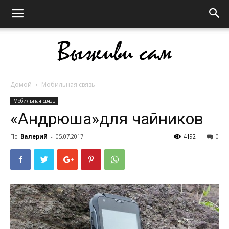
Домой
Мобильная связь
Выживи
Мобильная связь
«Андрюша»для чайников
сам
По
Валерий
-
05.07.2017
4192
0