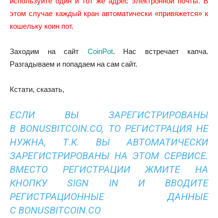
используйте один и тот же адрес электронной почты. В
этом случае каждый кран автоматически «привяжется» к
кошельку коин пот.
Заходим на сайт
CoinPot
. Нас встречает капча.
Разгадываем и попадаем на сам сайт.
Кстати, сказать,
ЕСЛИ ВЫ ЗАРЕГИСТРИРОВАНЫ
В BONUSBITCOIN.CO, ТО РЕГИСТРАЦИЯ НЕ
НУЖНА, Т.К. ВЫ АВТОМАТИЧЕСКИ
ЗАРЕГИСТРИРОВАНЫ НА ЭТОМ СЕРВИСЕ.
ВМЕСТО РЕГИСТРАЦИИ ЖМИТЕ НА
КНОПКУ SIGN IN И ВВОДИТЕ
РЕГИСТРАЦИОННЫЕ ДАННЫЕ
С BONUSBITCOIN.CO