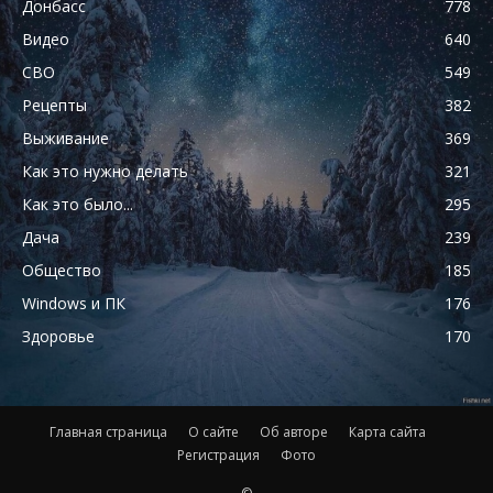
Донбасс
778
Видео
640
СВО
549
Рецепты
382
Выживание
369
Как это нужно делать
321
Как это было...
295
Дача
239
Общество
185
Windows и ПК
176
Здоровье
170
Главная страница
О сайте
Об авторе
Карта сайта
Регистрация
Фото