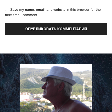
Save my name, email, and website in this browser for the
next time I comment.