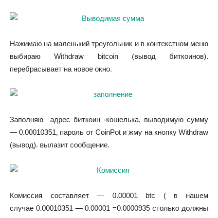
Нажимаю на маленький треугольник и в контекстном меню
выбираю Withdraw bitcoin (вывод биткоинов).
перебрасывает на новое окно.
Заполняю адрес биткоин -кошелька, выводимую сумму
— 0.00010351, пароль от CoinPot и жму на кнопку Withdraw
(вывод). вылазит сообщение.
Комиссия составляет — 0.00001 btc ( в нашем
случае 0.00010351 — 0.00001 =0.0000935 столько должны