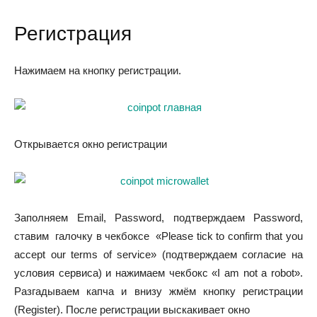
Регистрация
Нажимаем на кнопку регистрации.
Открывается окно регистрации
Заполняем Email, Password, подтверждаем Password,
ставим галочку в чекбоксе «Please tick to confirm that you
accept our terms of service» (подтверждаем согласие на
условия сервиса) и нажимаем чекбокс «I am not a robot».
Разгадываем капча и внизу жмём кнопку регистрации
(Register). После регистрации выскакивает окно