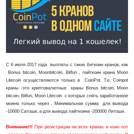
С 6 июля 2017 года выплаты с таких биткоин кранов, как
Bonus bitcoin, Moonbitcoin, Bitfun , лайткоин крана Moon
Litecoin осуществляются только в CoinPot. Т.е. Сoinpot
краны -это криптовалютные краны Bonus bitcoin, Moon
bitcoin, Bitfun, Moon Litecoin с которых снять заработанное
можно только через . Минимальная сумма для вывода
-10000 Сатоши, а для вывода лайткоина -200000 Литоши.
Внимание!!!
При регистрации на всех кранах и коин пот