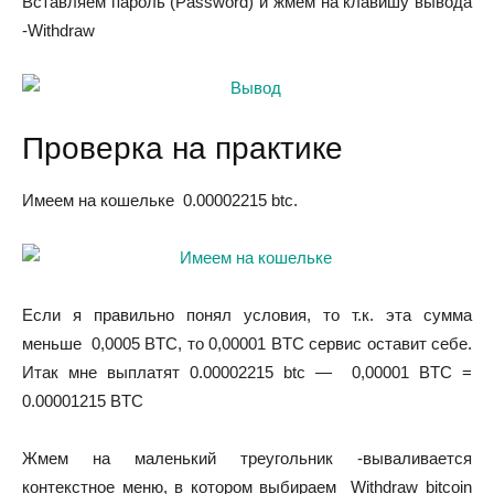
Вставляем пароль (Password) и жмём на клавишу вывода
-Withdraw
Проверка на практике
Имеем на кошельке 0.00002215 btc.
Если я правильно понял условия, то т.к. эта сумма
меньше 0,0005 BTC, то 0,00001 BTC сервис оставит себе.
Итак мне выплатят 0.00002215 btc — 0,00001 BTC =
0.00001215 BTC
Жмем на маленький треугольник -вываливается
контекстное меню, в котором выбираем Withdraw bitcoin