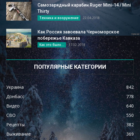
Самозарядный карабин Ruger Mini-14 / Mini
Thirty
22.04.2018
Техника и вооружение
Как Россия завоевала Черноморское
побережье Кавказа
17.02.2018
Как это было...
ПОПУЛЯРНЫЕ КАТЕГОРИИ
Украина
842
Донбасс
778
Видео
640
СВО
550
Рецепты
382
Выживание
369