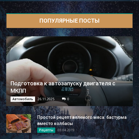
ПОПУЛЯРНЫЕ ПОСТЫ
Подготовка к автозапуску двигателя с
МКПП
26.11.2025
0
Автомобиль
Простой рецепт вяленого мяса: бастурма
вместо колбасы
03.04.2019
Рецепты