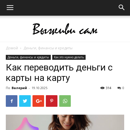
Домой
Деньги, финансы и кредиты
Выживи
Деньги, финансы и кредиты
Как это нужно делать
Как переводить деньги с
карты на карту
сам
По
Валерий
-
19.10.2025
314
0