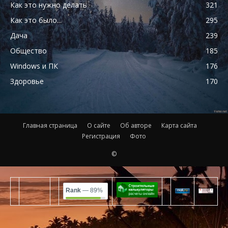
Как это нужно делать
321
Как это было...
295
Дача
239
Общество
185
Windows и ПК
176
Здоровье
170
Главная страница
О сайте
Об авторе
Карта сайта
Регистрация
Фото
©
Rank
— 89%