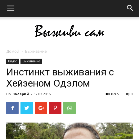
Домой
Выживание
Выживи
Видео
Выживание
Инстинкт выживания с
Хейзеном Одэлом
сам
По
Валерий
-
12.03.2016
8265
0