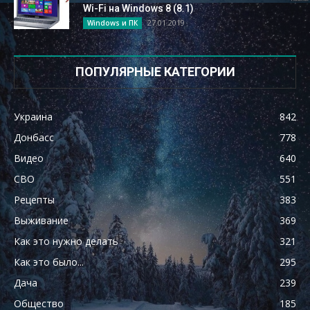
Wi-Fi на Windows 8 (8.1)
27.01.2019
Windows и ПК
ПОПУЛЯРНЫЕ КАТЕГОРИИ
Украина
842
Донбасс
778
Видео
640
СВО
551
Рецепты
383
Выживание
369
Как это нужно делать
321
Как это было...
295
Дача
239
Общество
185