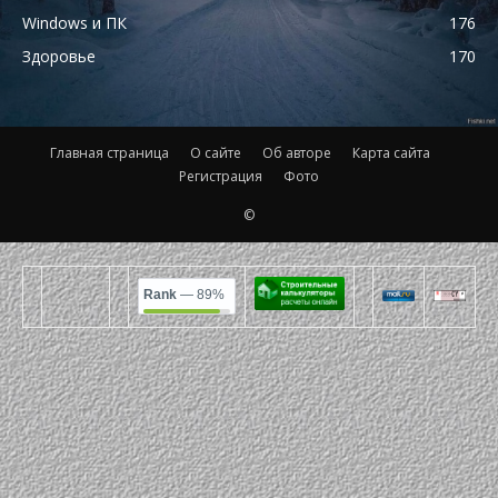
Windows и ПК
176
Здоровье
170
Главная страница
О сайте
Об авторе
Карта сайта
Регистрация
Фото
©
Rank
— 89%