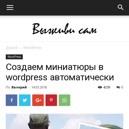
Домой
WordPress
Выживи
WordPress
Cоздаем миниатюры в
wordpress автоматически
сам
По
Валерий
-
14.03.2018
4259
0