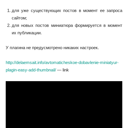
для уже существующих постов в момент ее запроса
сайтом;
для новых постов миниатюра формируется в момент
их публикации.
У плагина не предусмотрено никаких настроек.
http://delaemsait.info/avtomaticheskoe-dobavlenie-miniatyur-
plagin-easy-add-thumbnail/
— link