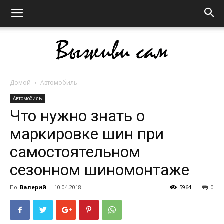
Домой
Автомобиль
Выживи
Автомобиль
Что нужно знать о
маркировке шин при
сам
самостоятельном
сезонном шиномонтаже
По
Валерий
-
10.04.2018
5964
0