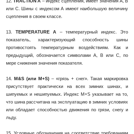
12.
TRACTION A
– индекс сцепления, имеет значения А, В
или С. Шины с индексом А имеют наибольшую величину
сцепления в своем классе.
13.
TEMPERATURE A
– температурный индекс. Это
показатель, характеризующий способность шины
противостоять температурным воздействиям. Как и
предыдущий, обозначается символами А, В или С, по
мере снижения значения показателя.
14.
M&S (или M+S)
– «грязь + снег». Такая маркировка
присутствует практически на всех зимних шинах, и
шипуемых и нешипуемых. Индекс M+S указывает на то,
что шина рассчитана на эксплуатацию в зимних условиях
или обладает способностью движения по грязи, снегу и
льду.
15. Условные обозначения на соответствие требованиям