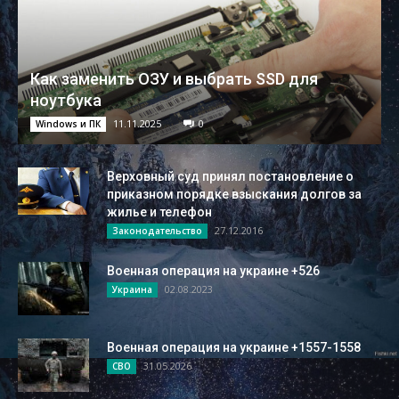
Как заменить ОЗУ и выбрать SSD для
ноутбука
11.11.2025
0
Windows и ПК
Верховный суд принял постановление о
приказном порядке взыскания долгов за
жилье и телефон
27.12.2016
Законодательство
Военная операция на украине +526
02.08.2023
Украина
Военная операция на украине +1557-1558
31.05.2026
СВО