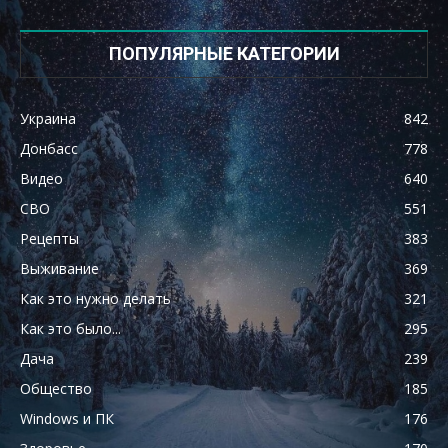
ПОПУЛЯРНЫЕ КАТЕГОРИИ
Украина
842
Донбасс
778
Видео
640
СВО
551
Рецепты
383
Выживание
369
Как это нужно делать
321
Как это было...
295
Дача
239
Общество
185
Windows и ПК
176