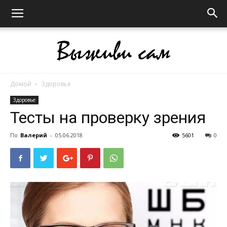
Домой
Здоровье
Выживи
Здоровье
Тесты на проверку зрения
сам
По
Валерий
-
05.06.2018
5601
0