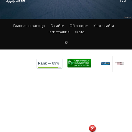
Здоровье
170
Главная страница
О сайте
Об авторе
Карта сайта
Регистрация
Фото
©
Rank
— 89%