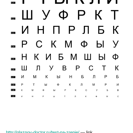
http://glaznoy-doctor.ru/test-na-zrenie/
— link