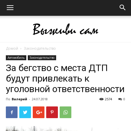
Домой
Законодательство
Выживи
Автомобиль
Законодательство
За бегство с места ДТП
будут привлекать к
сам
уголовной ответственности
По
Валерий
-
24.07.2018
2574
0