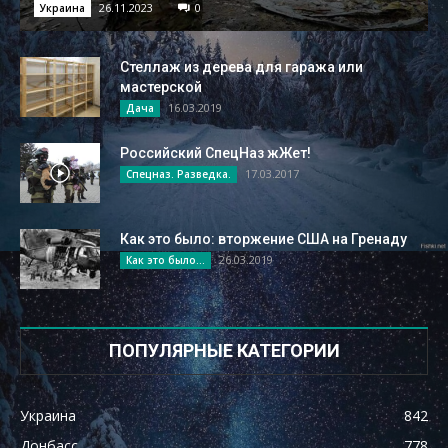
26.11.2023
0
Украина
Стеллаж из дерева для гаража или
мастерской
16.03.2019
Дача
Российский СпецНаз жЖет!
17.03.2017
Спецназ. Разведка.
Как это было: вторжение США на Гренаду
26.03.2019
Как это было...
ПОПУЛЯРНЫЕ КАТЕГОРИИ
Украина
842
Донбасс
778