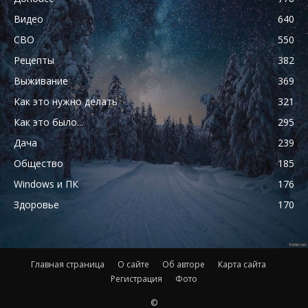
Видео
640
СВО
550
Рецепты
382
Выживание
369
Как это нужно делать
321
Как это было...
295
Дача
239
Общество
185
Windows и ПК
176
Здоровье
170
Главная страница
О сайте
Об авторе
Карта сайта
Регистрация
Фото
©