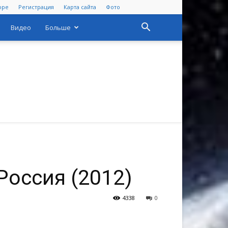
оре
Регистрация
Карта сайта
Фото
Видео
Больше
Россия (2012)
4338
0