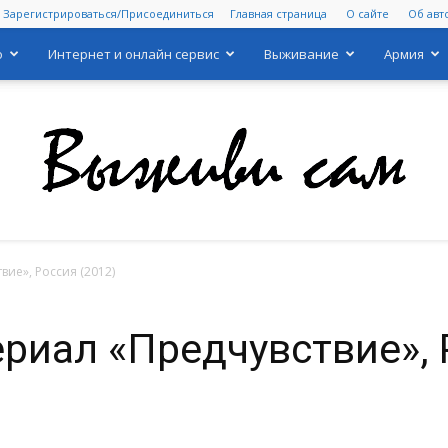
Зарегистрироваться/Присоединиться
Главная страница
О сайте
Об авт
о
Интернет и онлайн сервис
Выживание
Армия
ие», Россия (2012)
Выживи
риал «Предчувствие», 
сам