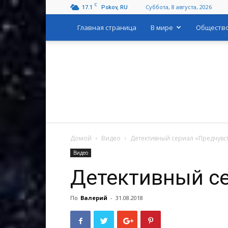
C
17.1
Суббота, 8 августа, 2026
Pskov, RU
Главная страница
В мире
Обществ
Домой
Видео
Детективный сериал «Предчувств
Видео
Детективный се
По
Валерий
-
31.08.2018