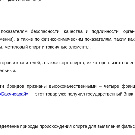
показателям безопасности, качества и подлинности, орган
нии), а также по физико-химическим показателям, таким как
ы, метиловый спирт и токсичные элементы.
оров и красителей, а также сорт спирта, из которого изготовле
ельный.
яти брендов признаны высококачественными – четыре франц
й «Бахчисарай»
— этот товар уже получил государственный Знак 
деление природы происхождения спирта для выявления фальси