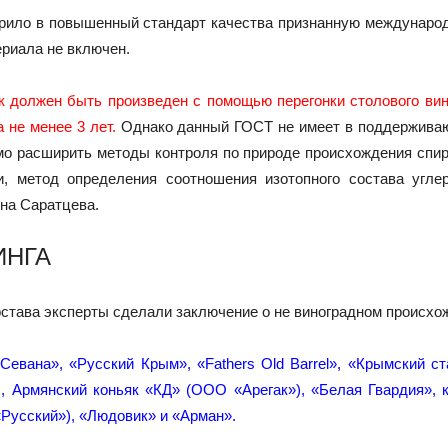
рило в повышенный стандарт качества признанную международн
риала не включен.
к должен быть произведен с помощью перегонки столового вин
 не менее 3 лет.
Однако данный ГОСТ не имеет в поддержива
мо расширить методы контроля по природе происхождения спир
, метод определения соотношения изотопного состава угле
на Саратцева.
ИНГА
става эксперты сделали заключение о не виноградном происхож
евана», «Русский Крым», «Fathers Old Barrel», «Крымский ст
, Армянский коньяк «КД» (ООО «Арегак»), «Белая Гвардия», 
Русский»), «Людовик» и «Арман».