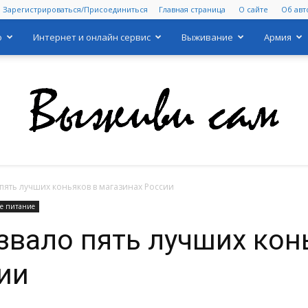
Зарегистрироваться/Присоединиться
Главная страница
О сайте
Об авт
о
Интернет и онлайн сервис
Выживание
Армия
 пять лучших коньяков в магазинах России
Выживи
е питание
звало пять лучших кон
ии
сам