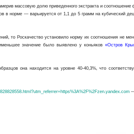
замерив массовую долю приведенного экстракта и соотношение
ков в норме — варьируется от 1,1 до 5 грамм на кубический де
ий, то Роскачество установило норму их соотношения не менее
именьшее значение было выявлено у коньяков
«Остров Крым
образцов она находится на уровне 40-40,3%, что соответст
16/828828558.html?utm_referrer=https%3A%2F%2Fzen.yandex.com
—