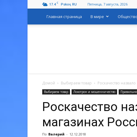
C
17.4
Пятница, 7 августа, 2026
Pskov, RU
Главная страница
В мире
Обществ
Домой
Выбираем товар
Роскачество назвало
Выбираем товар
Лохотрон и мошенничество
Правильно
Роскачество на
магазинах Росс
По
Валерий
-
12.12.2018