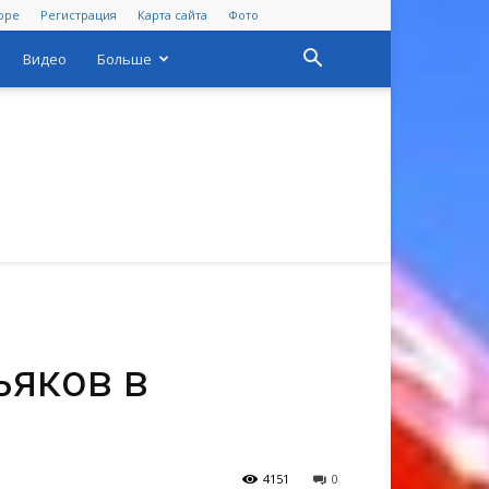
оре
Регистрация
Карта сайта
Фото
Видео
Больше
ьяков в
4151
0