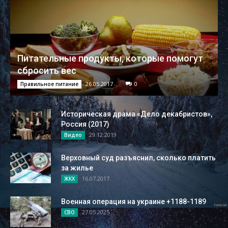
Питательные продукты, которые помогут
сбросить вес
26.05.2017
0
Правильное питание
Историческая драма «Дело декабристов»,
Россия (2017)
29.12.2019
Видео
Верховный суд разъяснил, сколько платить
за жилье
16.07.2017
ЖКХ
Военная операция на украине +1188-1189
27.05.2025
СВО