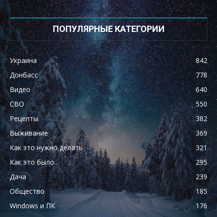
ПОПУЛЯРНЫЕ КАТЕГОРИИ
Украина
842
Донбасс
778
Видео
640
СВО
550
Рецепты
382
Выживание
369
Как это нужно делать
321
Как это было...
295
Дача
239
Общество
185
Windows и ПК
176