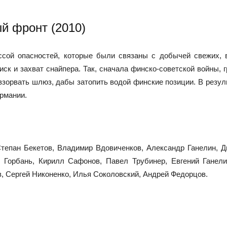
й фронт (2010)
ссой опасностей, которые были связаны с добычей свежих, в
ск и захват снайпера. Так, сначала финско-советской войны, г
взорвать шлюз, дабы затопить водой финские позиции. В резул
рмании.
тепан Бекетов, Владимир Вдовиченков, Александр Ганелин, 
 Горбань, Кирилл Сафонов, Павел Трубинер, Евгений Ганели
, Сергей Никоненко, Илья Соколовский, Андрей Федорцов.