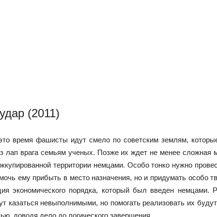
удар (2011)
это время фашисты идут смело по советским землям, которые
 лап врага семьям ученых. Позже их ждет не менее сложная м
 оккупированной территории немцами. Особо тонко нужно пров
мочь ему прибыть в место назначения, но и придумать особо т
ия экономического порядка, который был введен немцами. Р
дут казаться невыполнимыми, но помогать реализовать их будут
ью, доводя дело до логического завершения.