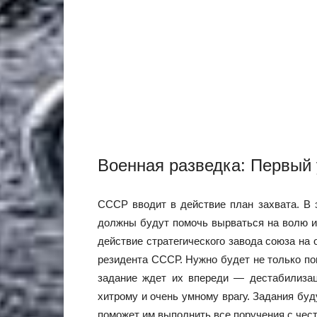
Военная разведка: Первый 
СССР вводит в действие план захвата. В 
должны будут помочь вырваться на волю из
действие стратегического завода союза на
резидента СССР. Нужно будет не только по
задание ждет их впереди — дестабилизац
хитрому и очень умному врагу. Задания бу
поможет им выполнить все поручения с чест