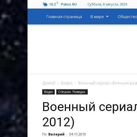
C
16.2
Суббота, 8 августа, 2026
Pskov, RU
Главная страница
В мире
Обществ
Домой
Видео
Военный сериал «Военная разв
Видео
Спецназ. Разведка.
Военный сериал
2012)
По
Валерий
-
04.11.2019