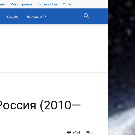
оре
Регистрация
Карта сайта
Фото
Видео
Больше
Россия (2010—
2454
0