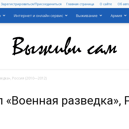
Зарегистрироваться/Присоединиться
Главная страница
О сайте
Об авт
о
Интернет и онлайн сервис
Выживание
Армия
едка», Россия (2010—2012)
Выживи
 «Военная разведка», 
сам