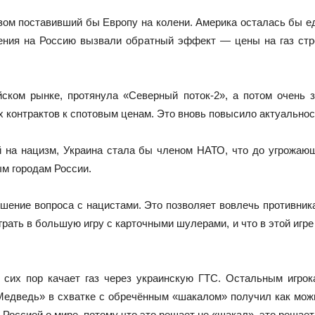
ом поставивший бы Европу на колени. Америка осталась бы е
ления на Россию вызвали обратный эффект — цены на газ стр
йском рынке, протянула «Северный поток-2», а потом очень 
 контрактов к спотовым ценам. Это вновь повысило актуальност
й на нацизм, Украина стала бы членом НАТО, что до угрожаю
ым городам России.
шение вопроса с нацистами. Это позволяет вовлечь противника 
играть в большую игру с карточными шулерами, и что в этой игр
 сих пор качает газ через украинскую ГТС. Остальным игро
«Медведь» в схватке с обречённым «шакалом» получил как мож
 Россией о мире, потому что это решает не «шакал», это решае