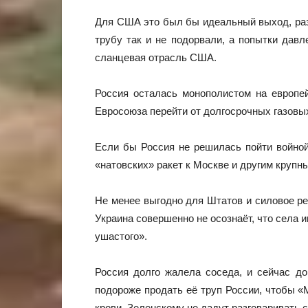
Для США это был бы идеальный выход, раз
трубу так и не подорвали, а попытки дав
сланцевая отрасль США.
Россия осталась монополистом на европе
Евросоюза перейти от долгосрочных газовых
Если бы Россия не решилась пойти войно
«натовских» ракет к Москве и другим крупн
Не менее выгодно для Штатов и силовое ре
Украина совершенно не осознаёт, что села 
ушастого».
Россия долго жалела соседа, и сейчас до
подороже продать её труп России, чтобы 
крови. Зеленскому не дадут разговаривать с