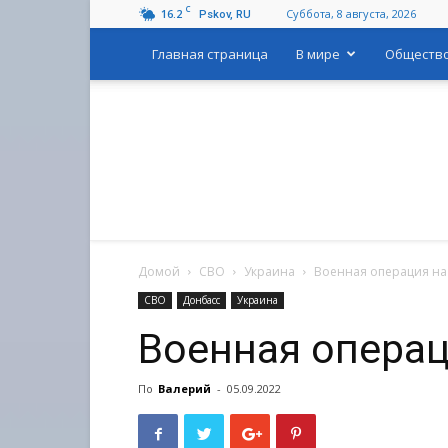
C
16.2
Суббота, 8 августа, 2026
Pskov, RU
Главная страница
В мире
Обществ
Домой
СВО
Украина
Военная операция на
СВО
Донбасс
Украина
Военная операц
По
Валерий
-
05.09.2022