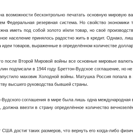
 на возможности бесконтрольно печатать основную мировую ва
ем Федеральная резервная система. Но свойство экономики 
на иметь под собой золото и/или товар, но своё производст
ное население принялось радостно жить в кредит. Однако, ли
 а идеи товаров, выраженные в определённом количестве долла
то после Второй Мировой войны все основные мировые валют
ин подписали в 1944 году Бреттон-Вудское соглашение, но не 
апустило маховик Холодной войны. Матушка Россия попала в 
ству высшего руководства бывшей страны.
он-Вудского соглашения в мире была лишь одна международная
, должна ввезти в страну определённое количество вечнозелён
 США достиг таких размеров, что вернуть его когда-либо физ