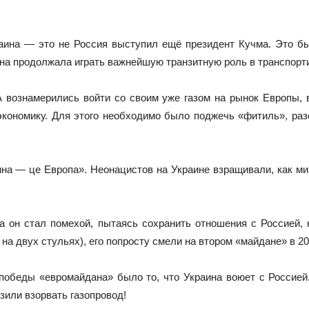
аина — это не Россия выступил ещё президент Кучма. Это был
 она продолжала играть важнейшую транзитную роль в транспорти
А вознамерились войти со своим уже газом на рынок Европы, 
кономику. Для этого необходимо было поджечь «фитиль», разо
ина — це Европа». Неонацистов на Украине взращивали, как ми
да он стал помехой, пытаясь сохранить отношения с Россией
а двух стульях), его попросту смели на втором «майдане» в 20
 победы «евромайдана» было то, что Украина воюет с Россией
зили взорвать газопровод!