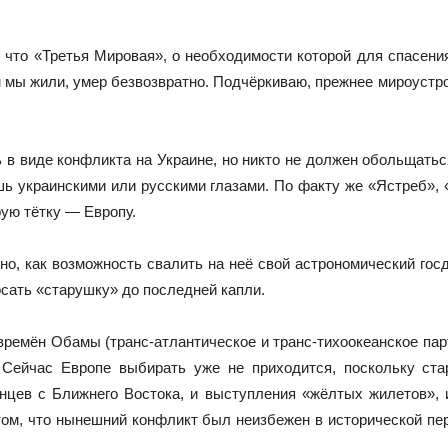
у, что «Третья Мировая», о необходимости которой для спасен
ом мы жили, умер безвозвратно. Подчёркиваю, прежнее мироустр
 в виде конфликта на Украине, но никто не должен обольщаться
шь украинскими или русскими глазами. По факту же «Ястреб»,
рую тётку — Европу.
, как возможность свалить на неё свой астрономический госд
осать «старушку» до последней капли.
ремён Обамы (транс-атлантическое и транс-тихоокеанское пар
 Сейчас Европе выбирать уже не приходится, поскольку ста
нцев с Ближнего Востока, и выступления «жёлтых жилетов», 
том, что нынешний конфликт был неизбежен в исторической пе