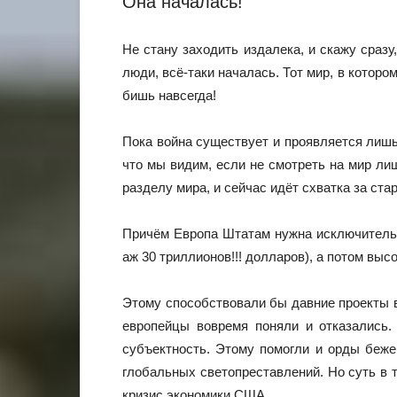
Она началась!
Не стану заходить издалека, и скажу сраз
люди, всё-таки началась. Тот мир, в котор
бишь навсегда!
Пока война существует и проявляется лишь
что мы видим, если не смотреть на мир ли
разделу мира, и сейчас идёт схватка за ста
Причём Европа Штатам нужна исключительно
аж 30 триллионов!!! долларов), а потом выс
Этому способствовали бы давние проекты в
европейцы вовремя поняли и отказались.
субъектность. Этому помогли и орды беже
глобальных светопреставлений. Но суть в 
кризис экономики США.