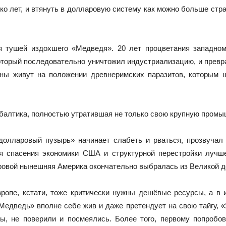
о лет, и втянуть в долларовую систему как можно больше стран
я тушей издохшего «Медведя». 20 лет процветания западно
оторый последовательно уничтожил индустриализацию, и превра
аны живут на положении древнеримских паразитов, которым 
балтика, полностью утратившая не только свою крупную промыш
долларовый пузырь» начинает слабеть и рваться, прозвучал 
ля спасения экономики США и структурной перестройки лучш
ровой нынешняя Америка окончательно выбралась из Великой д
вропе, кстати, тоже критически нужны дешёвые ресурсы, а в 
Медведь» вполне себе жив и даже претендует на свою тайгу, «Я
ы, не поверили и посмеялись. Более того, первому попробо