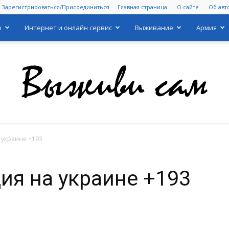
Зарегистрироваться/Присоединиться
Главная страница
О сайте
Об авт
о
Интернет и онлайн сервис
Выживание
Армия
 украине +193
Выживи
ия на украине +193
сам