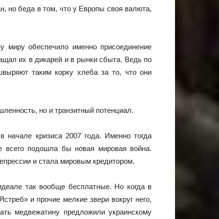
, но беда в том, что у Европы своя валюта,
му миру обеспечило именно присоединение
щал их в дикарей и в рынки сбыта. Ведь по
швыряют таким корку хлеба за то, что они
ленность, но и транзитный потенциал.
в начале кризиса 2007 года. Именно тогда
е всего подошла бы новая мировая война.
епрессии и стала мировым кредитором.
идеале так вообще бесплатные. Но когда в
стреб» и прочие мелкие звери вокруг него,
вать медвежатину предложили украинскому