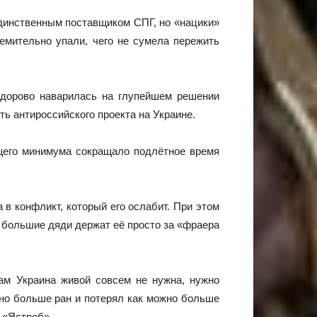
динственным поставщиком СПГ, но «нацики»
емительно упали, чего не сумела пережить
здорово наварилась на глупейшем решении
ь антироссийского проекта на Украине.
щего минимума сокращало подлётное время
в конфликт, который его ослабит. При этом
е большие дяди держат её просто за «фраера
кам Украина живой совсем не нужна, нужно
но больше ран и потерял как можно больше
т «Ястреб».