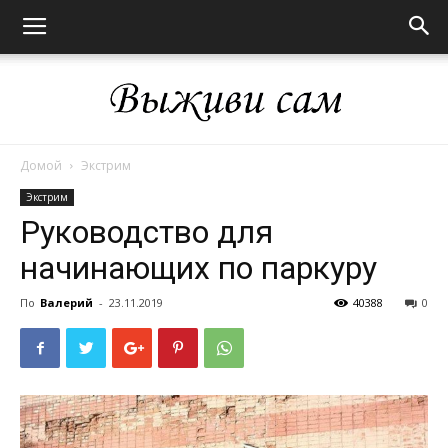
Домой
Экстрим
Выживи
Экстрим
Руководство для
начинающих по паркуру
сам
По
Валерий
-
23.11.2019
40388
0