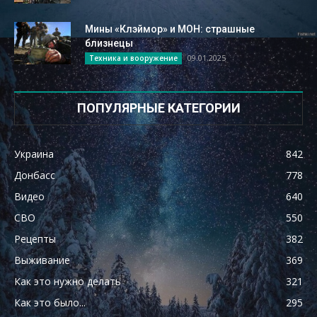
Мины «Клэймор» и МОН: страшные
близнецы
09.01.2025
Техника и вооружение
ПОПУЛЯРНЫЕ КАТЕГОРИИ
Украина
842
Донбасс
778
Видео
640
СВО
550
Рецепты
382
Выживание
369
Как это нужно делать
321
Как это было...
295