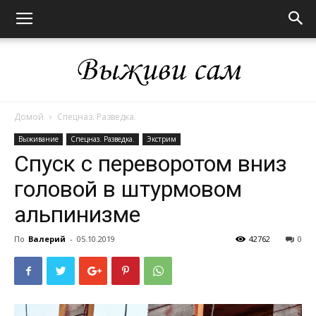
Домой
Спецназ. Разведка.
Выживи
Выживание
Спецназ. Разведка.
Экстрим
Спуск с переворотом вниз
головой в штурмовом
сам
альпинизме
По
Валерий
-
05.10.2019
42762
0