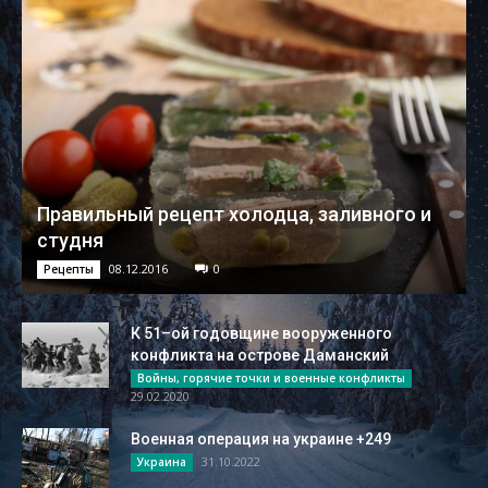
Правильный рецепт холодца, заливного и
студня
08.12.2016
0
Рецепты
К 51–ой годовщине вооруженного
конфликта на острове Даманский
Войны, горячие точки и военные конфликты
29.02.2020
Военная операция на украине +249
31.10.2022
Украина