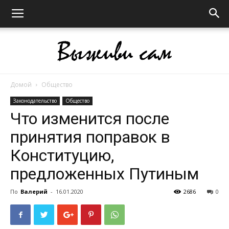
Домой
Общество
Выживи
Законодательство
Общество
Что изменится после
принятия поправок в
сам
Конституцию,
предложенных Путиным
По
Валерий
-
16.01.2020
2686
0