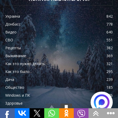
Украина
842
Донбасс
778
Видео
640
СВО
551
Рецепты
382
Выживание
369
Как это нужно делать
321
Как это было...
295
Дача
239
Общество
185
Windows и ПК
176
Здоровье
170