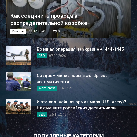
Как соединить провода в
распределительной коробке
10.12.2020
0
Ремонт
Военная операция на украине +1444-1445
07.02.2026
СВО
Cоздаем миниатюры в wordpress
автоматически
14.03.2018
WordPress
И это сильнейшая армия мира (U.S. Army)?
Не смешите российских десантников...
26.11.2016
ВДВ
ПОПУЛЯРНЫЕ КАТЕГОРИИ