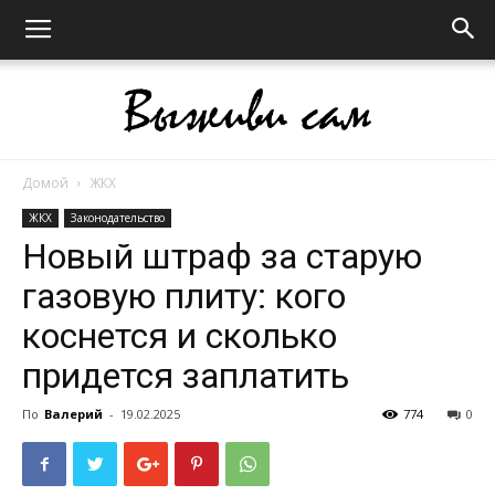
Домой
ЖКХ
Выживи
ЖКХ
Законодательство
Новый штраф за старую
газовую плиту: кого
сам
коснется и сколько
придется заплатить
По
Валерий
-
19.02.2025
774
0