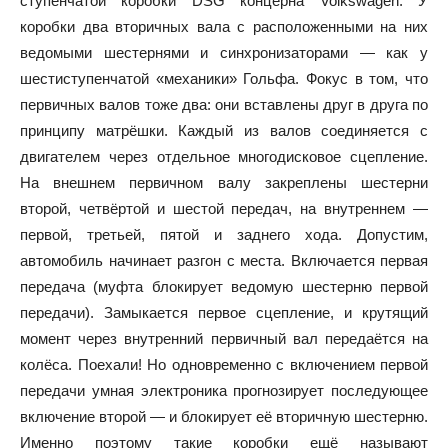
ступенчатой коробки DSG концерна Volkswagen. У
коробки два вторичных вала с расположенными на них
ведомыми шестернями и синхронизаторами — как у
шестиступенчатой «механики» Гольфа. Фокус в том, что
первичных валов тоже два: они вставлены друг в друга по
принципу матрёшки. Каждый из валов соединяется с
двигателем через отдельное многодисковое сцепление.
На внешнем первичном валу закреплены шестерни
второй, четвёртой и шестой передач, на внутреннем —
первой, третьей, пятой и заднего хода. Допустим,
автомобиль начинает разгон с места. Включается первая
передача (муфта блокирует ведомую шестерню первой
передачи). Замыкается первое сцепление, и крутящий
момент через внутренний первичный вал передаётся на
колёса. Поехали! Но одновременно с включением первой
передачи умная электроника прогнозирует последующее
включение второй — и блокирует её вторичную шестерню.
Именно поэтому такие коробки ещё называют