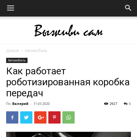
Домой
Автомобиль
Выживи
Автомобиль
Как работает
роботизированная коробка
сам
передач
По
Валерий
-
11.03.2020
2927
0