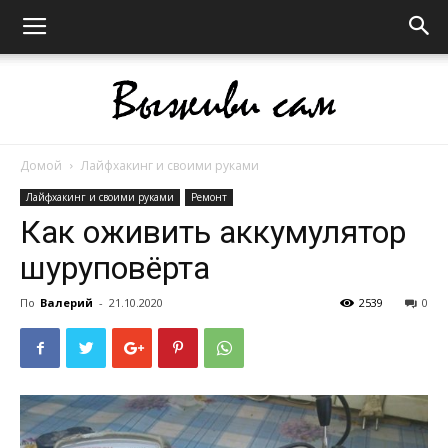
Домой
Лайфхакинг и своими руками
Выживи
Лайфхакинг и своими руками
Ремонт
Как оживить аккумулятор
шуруповёрта
сам
По
Валерий
-
21.10.2020
2539
0