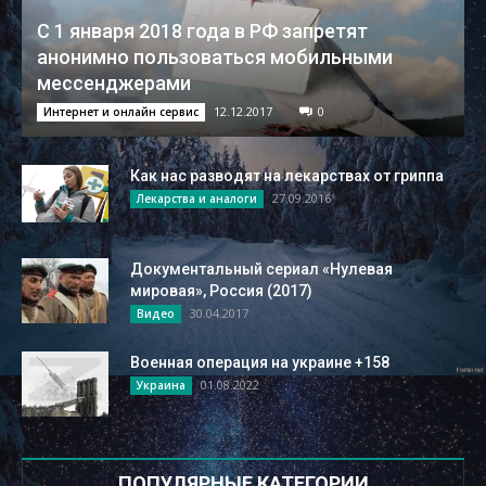
С 1 января 2018 года в РФ запретят
анонимно пользоваться мобильными
мессенджерами
12.12.2017
0
Интернет и онлайн сервис
Как нас разводят на лекарствах от гриппа
27.09.2016
Лекарства и аналоги
Документальный сериал «Нулевая
мировая», Россия (2017)
30.04.2017
Видео
Военная операция на украине +158
01.08.2022
Украина
ПОПУЛЯРНЫЕ КАТЕГОРИИ