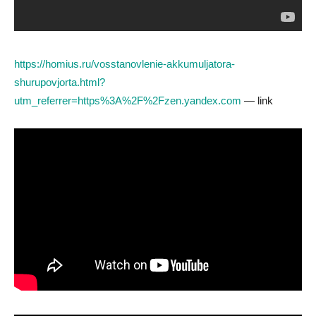
https://homius.ru/vosstanovlenie-akkumuljatora-
shurupovjorta.html?
utm_referrer=https%3A%2F%2Fzen.yandex.com
— link