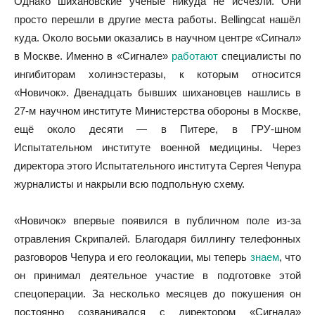
Однако шихановские ученые никуда не исчезли. Они
просто перешли в другие места работы. Bellingcat нашёл
куда. Около восьми оказались в научном центре «Сигнал»
в Москве. Именно в «Сигнале»
работают
специалисты по
ингибиторам холинэстеразы, к которым относится
«Новичок». Двенадцать бывших шихановцев нашлись в
27-м научном институте Министерства обороны в Москве,
ещё около десяти — в Питере, в ГРУ-шном
Испытательном институте военной медицины. Через
директора этого Испытательного института Сергея Чепура
журналисты и накрыли всю подпольную схему.
«Новичок» впервые появился в публичном поле из-за
отравления Скрипалей. Благодаря биллингу телефонных
разговоров Чепура и его геолокации, мы теперь
знаем
, что
он принимал деятельное участие в подготовке этой
спецоперации. За несколько месяцев до покушения он
постоянно созванивался с директором «Сигнала»