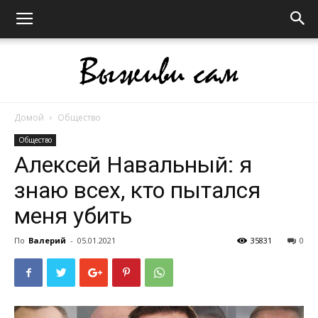
Домой
Общество
Выживи
Общество
Алексей Навальный: я
знаю всех, кто пытался
сам
меня убить
По
Валерий
-
05.01.2021
35831
0