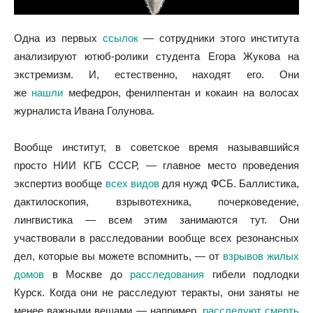
Одна из первых
ссылок
— сотрудники этого института
анализируют ютюб-ролики студента Егора Жукова на
экстремизм. И, естественно, находят его. Они
же
нашли
мефедрон, фенилпентан и кокаин на волосах
журналиста Ивана Голунова.
Вообще институт, в советское время называвшийся
просто НИИ КГБ СССР, — главное место проведения
экспертиз вообще
всех видов
для нужд ФСБ. Баллистика,
дактилоскопия, взрывотехника, почерковедение,
лингвистика — всем этим занимаются тут. Они
участвовали в расследовании вообще всех резонансных
дел, которые вы можете вспомнить, — от
взрывов жилых
домов
в Москве до
расследования
гибели подлодки
Курск. Когда они не расследуют теракты, они заняты не
менее важными вещами — например,
расследуют смерть