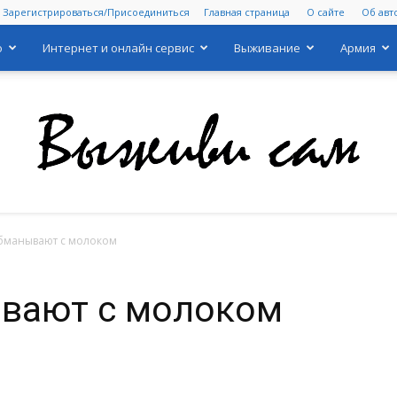
Зарегистрироваться/Присоединиться
Главная страница
О сайте
Об авт
о
Интернет и онлайн сервис
Выживание
Армия
обманывают с молоком
Выживи
ывают с молоком
сам