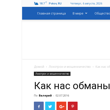
C
18.7
Четверг, 6 августа, 2026
Pskov, RU
Главная страница
В мире
Обществ
Домой
Лохотрон и мошенничество
Как нас 
Лохотрон и мошенничество
Как нас обман
По
Валерий
-
02.07.2016