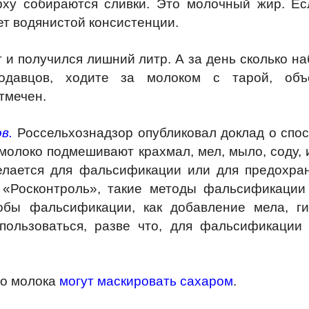
ху собираются сливки. Это молочный жир. Есл
ет водянистой консистенции.
т и получился лишний литр. А за день сколько н
родавцов, ходите за молоком с тарой, объ
тмечен.
в.
Россельхознадзор опубликовал доклад о спос
 молоко подмешивают крахмал, мел, мыло, соду,
делается для фальсификации или для предохран
«Росконтроль», такие методы фальсификации 
обы фальсификации, как добавление мела, ги
пользоваться, разве что, для фальсификации
го молока
могут маскировать сахаром
.