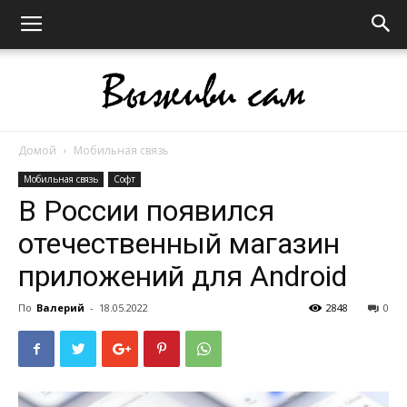
Домой
Мобильная связь
Выживи
Мобильная связь
Софт
В России появился
отечественный магазин
сам
приложений для Android
По
Валерий
-
18.05.2022
2848
0