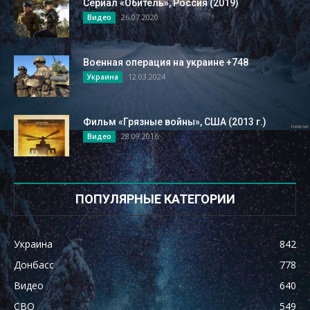
Сериал «Обитель», Россия (2019)
26.07.2020
Видео
Военная операция на украине +748
12.03.2024
Украина
Фильм «Грязные войны», США (2013 г.)
28.09.2016
Видео
ПОПУЛЯРНЫЕ КАТЕГОРИИ
Украина
842
Донбасс
778
Видео
640
СВО
549