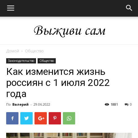
Домой
Общество
Выживи
Законодательство
Общество
Как изменится жизнь
россиян с 1 июля 2022
сам
года
По
Валерий
-
29.06.2022
1881
0