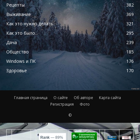
Рецепты
382
Выживание
369
Как это нужно делать
321
Как это было...
295
Дача
239
Общество
185
Windows и ПК
176
Здоровье
170
Главная страница
О сайте
Об авторе
Карта сайта
Регистрация
Фото
©
Rank
— 89%