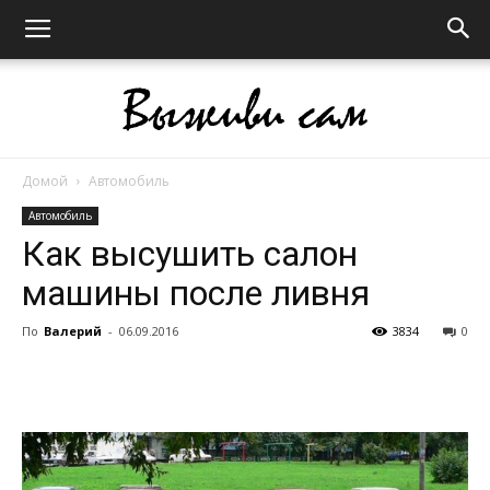
Домой
Автомобиль
Выживи
Автомобиль
Как высушить салон
машины после ливня
сам
По
Валерий
-
06.09.2016
3834
0