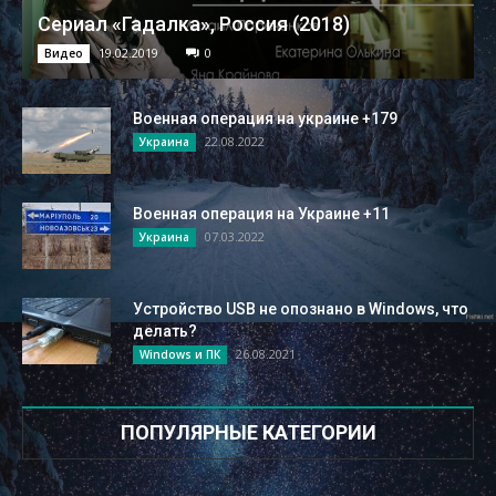
Сериал «Гадалка», Россия (2018)
19.02.2019
0
Видео
Военная операция на украине +179
22.08.2022
Украина
Военная операция на Украине +11
07.03.2022
Украина
Устройство USB не опознано в Windows, что
делать?
26.08.2021
Windows и ПК
ПОПУЛЯРНЫЕ КАТЕГОРИИ