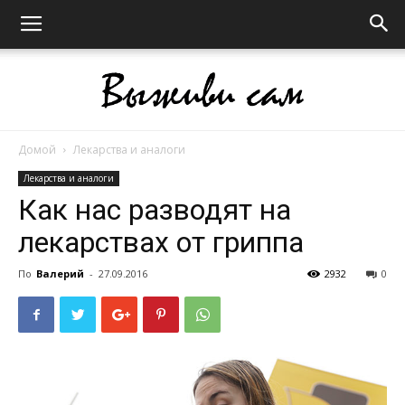
Домой
Лекарства и аналоги
Выживи
Лекарства и аналоги
Как нас разводят на
лекарствах от гриппа
сам
По
Валерий
-
27.09.2016
2932
0