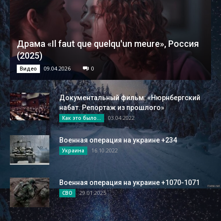
Драма «Il faut que quelqu'un meure», Россия
(2025)
09.04.2026
0
Видео
Документальный фильм: «Нюрнбергский
набат. Репортаж из прошлого»
03.04.2022
Как это было...
Военная операция на украине +234
16.10.2022
Украина
Военная операция на украине +1070-1071
29.01.2025
СВО