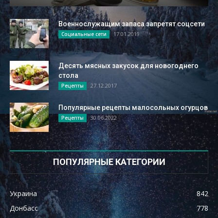
Военнослужащим запаса запретят соцсети
17.01.2019
Социальные сети
Десять мясных закусок для новогоднего
стола
27.12.2017
Рецепты
Популярные рецепты малосольных огурцов
30.06.2022
Рецепты
ПОПУЛЯРНЫЕ КАТЕГОРИИ
Украина
842
Донбасс
778