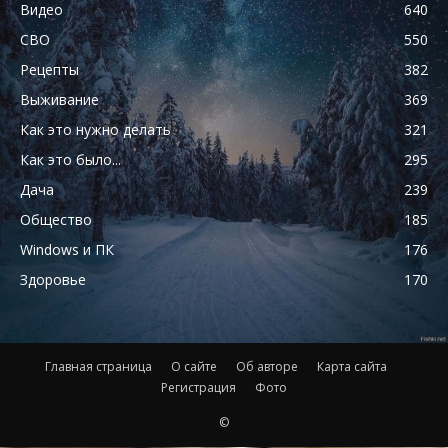
Видео
640
СВО
550
Рецепты
382
Выживание
369
Как это нужно делать
321
Как это было...
295
Дача
239
Общество
185
Windows и ПК
176
Здоровье
170
Главная страница
О сайте
Об авторе
Карта сайта
Регистрация
Фото
©