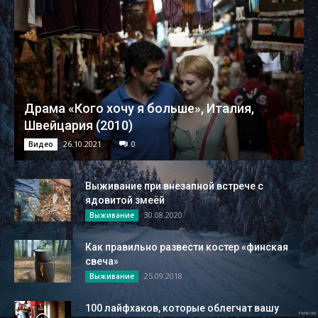
Драма «Кого хочу я больше», Италия,
Швейцария (2010)
26.10.2021
0
Видео
Выживание при внезапной встрече с
ядовитой змеёй
30.08.2020
Выживание
Как правильно развести костер «финская
свеча»
25.09.2018
Выживание
100 лайфхаков, которые облегчат вашу