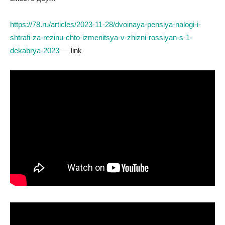
https://78.ru/articles/2023-11-28/dvoinaya-pensiya-nalogi-i-
shtrafi-za-rezinu-chto-izmenitsya-v-zhizni-rossiyan-s-1-
dekabrya-2023
— link