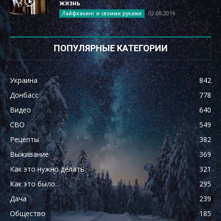
жизнь
02.08.2016
Лайфхакинг и своими руками
ПОПУЛЯРНЫЕ КАТЕГОРИИ
Украина
842
Донбасс
778
Видео
640
СВО
549
Рецепты
382
Выживание
369
Как это нужно делать
321
Как это было...
295
Дача
239
Общество
185