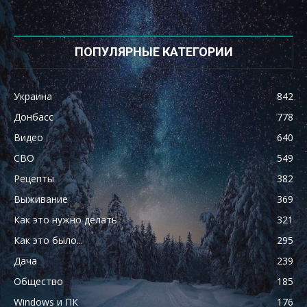
ПОПУЛЯРНЫЕ КАТЕГОРИИ
Украина
842
Донбасс
778
Видео
640
СВО
549
Рецепты
382
Выживание
369
Как это нужно делать
321
Как это было...
295
Дача
239
Общество
185
Windows и ПК
176