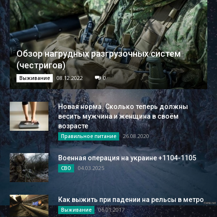
Обзор нагрудных разгрузочных систем
(честригов)
08.12.2022
0
Выживание
Новая норма. Сколько теперь должны
весить мужчина и женщина в своём
возрасте
26.08.2020
Правильное питание
Военная операция на украине +1104-1105
04.03.2025
СВО
Как выжить при падении на рельсы в метро
06.01.2017
Выживание