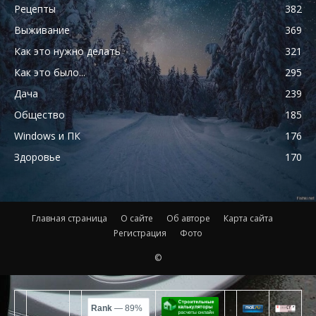
Рецепты
382
Выживание
369
Как это нужно делать
321
Как это было...
295
Дача
239
Общество
185
Windows и ПК
176
Здоровье
170
Главная страница
О сайте
Об авторе
Карта сайта
Регистрация
Фото
©
Rank
— 89%