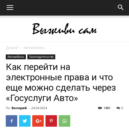
Домой
Автомобиль
Выживи
Автомобиль
Законодательство
Как перейти на
электронные права и что
сам
еще можно сделать через
«Госуслуги Авто»
По
Валерий
-
24.04.2024
1489
0