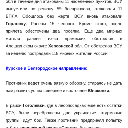
обл в течение дня атакованы 11 населённых пунктов. ВСУ
выпустили по региону 59 боеприпасов, атаковали 11
БПЛА. Обошлось без жертв. ВСУ вновь атаковали
Горловку
. Ранены 15 человек. Кроме этого, после
прилёта обесточены два посёлка. Еще два мирных
жителя ранены из-за вражеских обстрелов в
Алешкинском округе
Херсонской
обл. От обстрелов ВСУ
за неделю пострадали 118 мирных жителей России.
Курское и Белгородское направление:
Противник ведет очень вязкую оборону, стараясь не дать
нам развить успех севернее и восточнее
Юнаковки
.
В район
Гоголевки
, где в лесопосадках ещё есть остатки
ВСУ, были переброшены две украинские штурмовые
группы, идут бои. Также противник предпринял попытку
отбить
пропускной пункт «Суджа»
, без успеха.