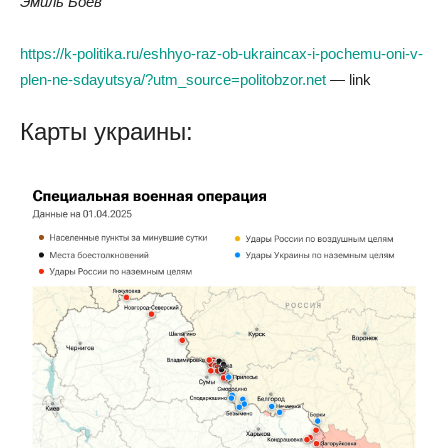
Эмиль Боев
https://k-politika.ru/eshhyo-raz-ob-ukraincax-i-pochemu-oni-v-
plen-ne-sdayutsya/?utm_source=politobzor.net
— link
Карты украины: