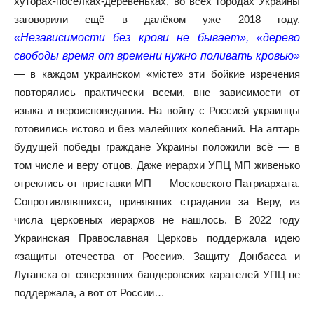
хуторах-посёлках-деревеньках, во всех городах Украины
заговорили ещё в далёком уже 2018 году.
«Независимости без крови не бывает», «дерево
свободы время от времени нужно поливать кровью»
— в каждом украинском «мiсте» эти бойкие изречения
повторялись практически всеми, вне зависимости от
языка и вероисповедания. На войну с Россией украинцы
готовились истово и без малейших колебаний. На алтарь
будущей победы граждане Украины положили всё — в
том числе и веру отцов. Даже иерархи УПЦ МП живенько
отреклись от приставки МП — Московского Патриархата.
Сопротивлявшихся, принявших страдания за Веру, из
числа церковных иерархов не нашлось. В 2022 году
Украинская Православная Церковь поддержала идею
«защиты отечества от России». Защиту Донбасса и
Луганска от озверевших бандеровских карателей УПЦ не
поддержала, а вот от России…