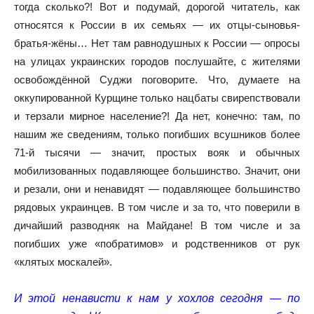
тогда сколько?! Вот и подумай, дорогой читатель, как
относятся к России в их семьях — их отцы-сыновья-
братья-жёны… Нет там равнодушных к России — опросы
на улицах украинских городов послушайте, с жителями
освобождённой Суджи поговорите. Что, думаете на
оккупированной Курщине только нацбаты свирепствовали
и терзали мирное население?! Да нет, конечно: там, по
нашим же сведениям, только погибших всушников более
71-й тысячи — значит, простых вояк и обычных
мобилизованных подавляющее большинство. Значит, они
и резали, они и ненавидят — подавляющее большинство
рядовых украинцев. В том числе и за то, что поверили в
дичайший разводняк на Майдане! В том числе и за
погибших уже «побратимов» и родственников от рук
«клятых москалей».
И этой ненависти к нам у хохлов сегодня — по