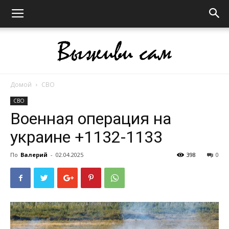
Домой
СВО
Выживи
СВО
Военная операция на
украине +1132-1133
сам
По
Валерий
-
02.04.2025
398
0