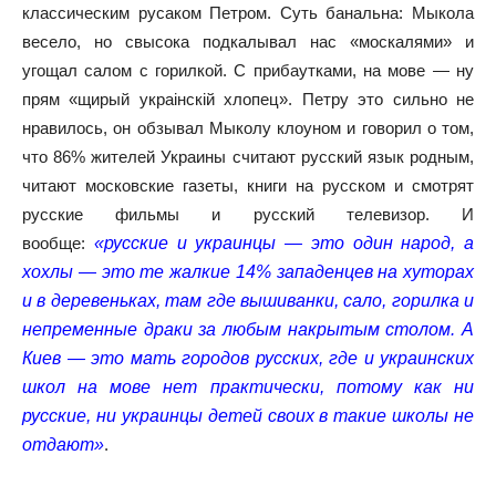
классическим русаком Петром. Суть банальна: Мыкола
весело, но свысока подкалывал нас «москалями» и
угощал салом с горилкой. С прибаутками, на мове — ну
прям «щирый украiнскiй хлопец». Петру это сильно не
нравилось, он обзывал Мыколу клоуном и говорил о том,
что 86% жителей Украины считают русский язык родным,
читают московские газеты, книги на русском и смотрят
русские фильмы и русский телевизор. И
вообще:
«русские и украинцы — это один народ, а
хохлы — это те жалкие 14% западенцев на хуторах
и в деревеньках, там где вышиванки, сало, горилка и
непременные драки за любым накрытым столом. А
Киев — это мать городов русских, где и украинских
школ на мове нет практически, потому как ни
русские, ни украинцы детей своих в такие школы не
отдают»
.