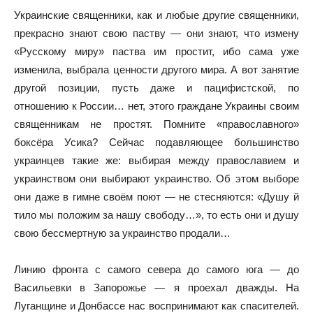
Украинские священники, как и любые другие священники,
прекрасно знают свою паству — они знают, что измену
«Русскому миру» паства им простит, ибо сама уже
изменила, выбрала ценности другого мира. А вот занятие
другой позиции, пусть даже и пацифистской, по
отношению к России… нет, этого граждане Украины своим
священникам не простят. Помните «православного»
боксёра Усика? Сейчас подавляющее большинство
украинцев такие же: выбирая между православием и
украинством они выбирают украинство. Об этом выборе
они даже в гимне своём поют — не стесняются: «Душу й
тило мы положим за нашу свободу…», то есть они и душу
свою бессмертную за украинство продали…
Линию фронта с самого севера до самого юга — до
Васильевки в Запорожье — я проехал дважды. На
Луганщине и Донбассе нас воспринимают как спасителей.