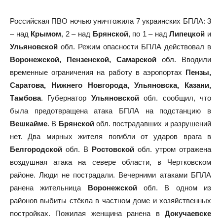
Российская ПВО ночью уничтожила 7 украинских БПЛА: 3
– над
Крымом
, 2 – над
Брянской
, по 1 – над
Липецкой
и
Ульяновской
обл. Режим опасности БПЛА действовал в
Воронежской, Пензенской, Самарской
обл. Вводили
временные ограничения на работу в аэропортах
Пензы,
Саратова, Нижнего Новгорода, Ульяновска, Казани,
Тамбова
. Губернатор
Ульяновской
обл. сообщил, что
была предотвращена атака БПЛА на подстанцию в
Вешкайме
. В
Брянской
обл. пострадавших и разрушений
нет. Два мирных жителя погибли от ударов врага в
Белгородской
обл. В
Ростовской
обл. утром отражена
воздушная атака на севере области, в Чертковском
районе. Люди не пострадали. Вечерними атаками БПЛА
ранена жительница
Воронежской
обл. В одном из
районов выбиты стёкла в частном доме и хозяйственных
постройках. Пожилая женщина ранена в
Докучаевске