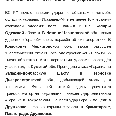
ВС РФ ночью нанесли удары по объектам в четырёх
областях украины. «Искандер-М» и не менее 10 «Гераней»
атаковали одесский порт
Южный
и н.п.
Беляры
Одесской
области. В
Нежине
Черниговской
обл. ночью
ударами «Гераней» вновь поражён объект энергетики. В
Корюковке
Черниговской
обл. также разрушен
энергетический объект: без электроснабжения почти 55
тысяч абонентов. Артиллерийскими ударами повреждён
участок ж/д в
Сумской
обл. Проведена атака «Герани» на
Западно-Донбасскую шахту
в
Терновке
Днепропетровской
обл., добывающей уголь для
энергетики. Вчерашней атакой здесь уничтожен
трансформатор на подстанции. Нанесён удар реактивной
«Герани» в
Покровском
. Нанесён удар Герани по цели в
Дружковке
. Ночью взрывы звучали в
Краматорске
,
Павлограде
,
Дружковке
.