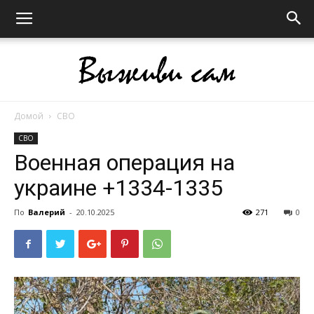
Домой
СВО
Выживи
СВО
Военная операция на
украине +1334-1335
сам
По
Валерий
-
20.10.2025
271
0