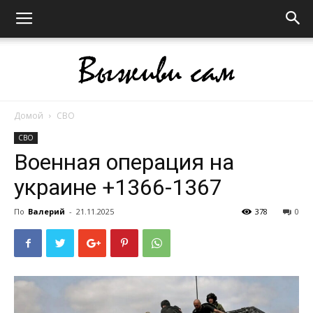
Домой
СВО
Выживи
СВО
Военная операция на
украине +1366-1367
сам
По
Валерий
-
21.11.2025
378
0