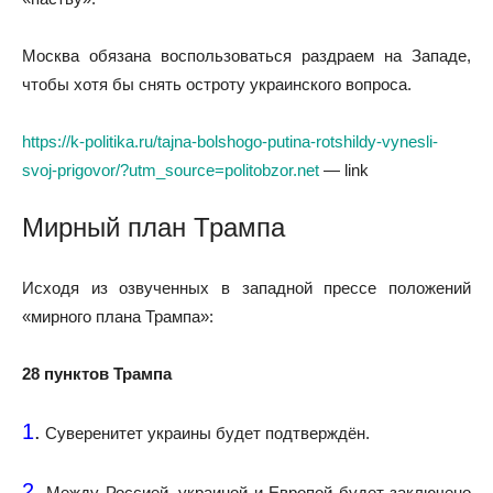
Москва обязана воспользоваться раздраем на Западе,
чтобы хотя бы снять остроту украинского вопроса.
https://k-politika.ru/tajna-bolshogo-putina-rotshildy-vynesli-
svoj-prigovor/?utm_source=politobzor.net
— link
Мирный план Трампа
Исходя из озвученных в западной прессе положений
«мирного плана Трампа»:
28 пунктов Трампа
1
.
Суверенитет украины будет подтверждён.
2.
Между Россией, украиной и Европой будет заключено