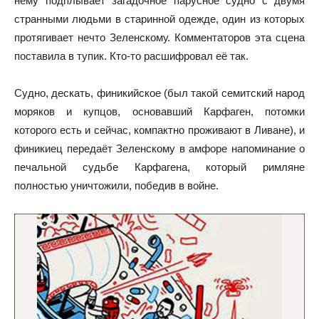
нему подплывает загадочное парусное судно с двумя
странными людьми в старинной одежде, один из которых
протягивает нечто Зеленскому. Комментаторов эта сцена
поставила в тупик. Кто-то расшифровал её так.
Судно, дескать, финикийское (был такой семитский народ
моряков и купцов, основавший Карфаген, потомки
которого есть и сейчас, компактно проживают в Ливане), и
финикиец передаёт Зеленскому в амфоре напоминание о
печальной судьбе Карфагена, который римляне
полностью уничтожили, победив в войне.