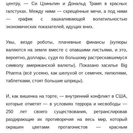
центру, — Си Цзиньпин и Дональд Трамп в красных
галстуках. Между ними — скрещённые мечи, а под ними
— график с зашкаливающей волатильностью
экономических показателей, идущих вниз.
Увы, везде роботы, плачевные финансы (купюры
валяются на земле вместе с опавшими листьями, и это,
вероятно, доллары, судя по большому растрескавшемуся
символу американской валюты). Показано засилье Big
Pharma (всё усеяно, как шелухой от семечек, пилюлями,
таблетками, стоят большие шприцы).
И, как вишенка на торте, — внутренний конфликт в США,
которые отметят — в условиях террора и несвободы —
250 лет своего существования, ретранслировав
раздирающие их противоречия на весь мир, который
окрашен цветами протагонистов — красным