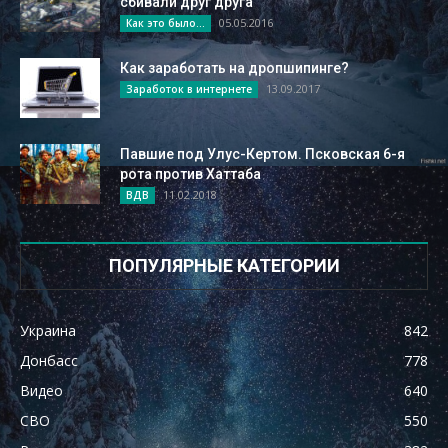
сбивали друг друга
05.05.2016
Как это было...
Как заработать на дропшипинге?
13.09.2017
Заработок в интернете
Павшие под Улус-Кертом. Псковская 6-я
рота против Хаттаба
11.02.2018
ВДВ
ПОПУЛЯРНЫЕ КАТЕГОРИИ
Украина
842
Донбасс
778
Видео
640
СВО
550