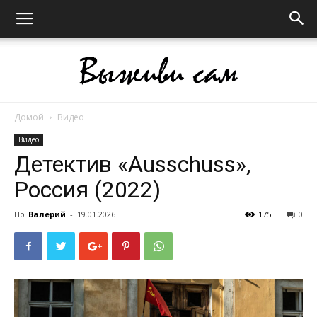
Домой
Видео
Выживи
Видео
Детектив «Ausschuss»,
Россия (2022)
сам
По
Валерий
-
19.01.2026
175
0