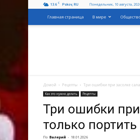
C
13.6
Понедельник, 10 августа, 202
Pskov, RU
Главная страница
В мире
Обществ
Домой
Рецепты
Три ошибки при засолке сала:
Как это нужно делать
Рецепты
Три ошибки при 
только портить
По
Валерий
-
18.01.2026