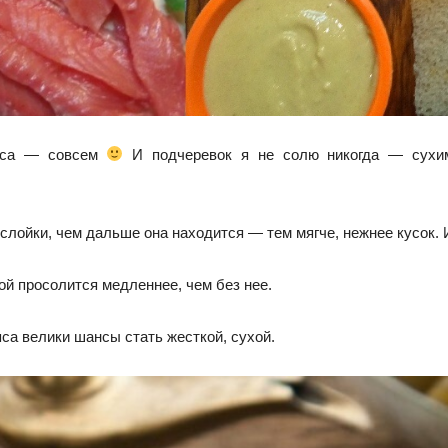
мяса — совсем
И подчеревок я не солю никогда — сухим
лойки, чем дальше она находится — тем мягче, нежнее кусок. И
й просолится медленнее, чем без нее.
яса велики шансы стать жесткой, сухой.