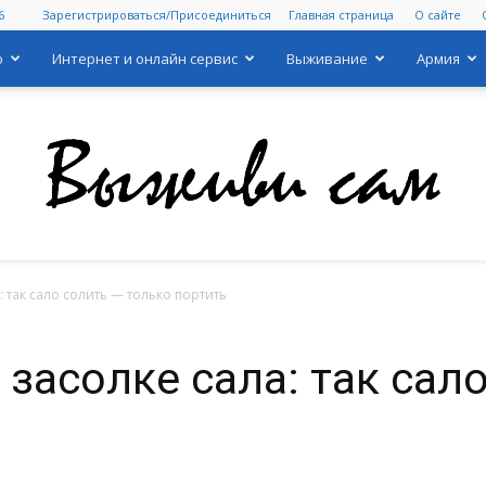
6
Зарегистрироваться/Присоединиться
Главная страница
О сайте
о
Интернет и онлайн сервис
Выживание
Армия
 так сало солить — только портить
Выживи
засолке сала: так сал
сам