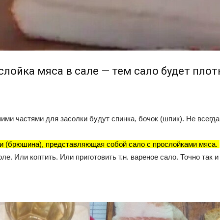
лойка мяса в сале — тем сало будет плот
чшими частями для засолки будут спинка, бочок (шпик). Не всег
ши (брюшина), представляющая собой сало с прослойками мяса.
е. Или коптить. Или приготовить т.н. вареное сало. Точно так и