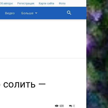
Об авторе
Регистрация
Карта сайта
Фото
Видео
Больше
о солить —
630
0