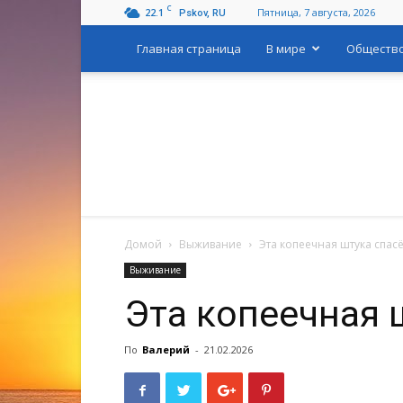
C
22.1
Пятница, 7 августа, 2026
Pskov, RU
Главная страница
В мире
Обществ
Домой
Выживание
Эта копеечная штука спасё
Выживание
Эта копеечная 
По
Валерий
-
21.02.2026