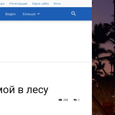
оре
Регистрация
Карта сайта
Фото
Видео
Больше
ой в лесу
265
0