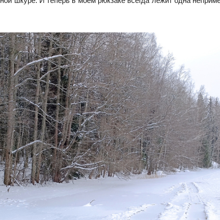
ной шкуре. И теперь в моём рюкзаке всегда лежит одна непримет