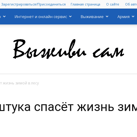
Зарегистрироваться/Присоединиться
Главная страница
О сайте
Об авт
о
Интернет и онлайн сервис
Выживание
Армия
т жизнь зимой в лесу
Выживи
штука спасёт жизнь зим
сам