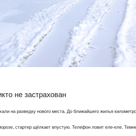
икто не застрахован
хали на разведку нового места. До ближайшего жилья километро
орозе, стартер щёлкает впустую. Телефон ловит еле-еле. Темне