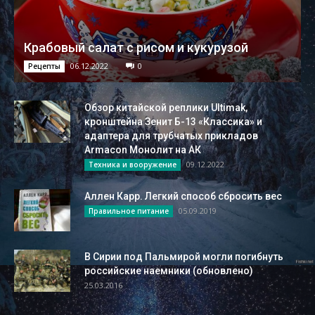
Крабовый салат с рисом и кукурузой
06.12.2022
0
Рецепты
Обзор китайской реплики Ultimak,
кронштейна Зенит Б-13 «Классика» и
адаптера для трубчатых прикладов
Armacon Монолит на АК
09.12.2022
Техника и вооружение
Аллен Карр. Легкий способ сбросить вес
05.09.2019
Правильное питание
В Сирии под Пальмирой могли погибнуть
российские наемники (обновлено)
25.03.2016