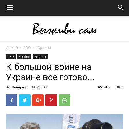
Домой
СВО
Украина
Выживи
СВО
Донбасс
Украина
К большой войне на
Украине все готово...
сам
По
Валерий
-
14.04.2017
3423
0