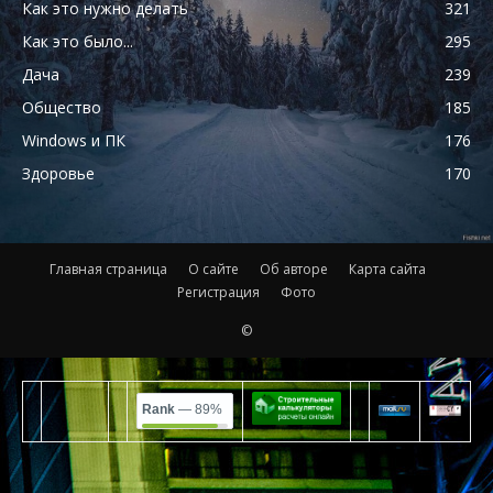
Как это нужно делать
321
Как это было...
295
Дача
239
Общество
185
Windows и ПК
176
Здоровье
170
Главная страница
О сайте
Об авторе
Карта сайта
Регистрация
Фото
©
Rank
— 89%