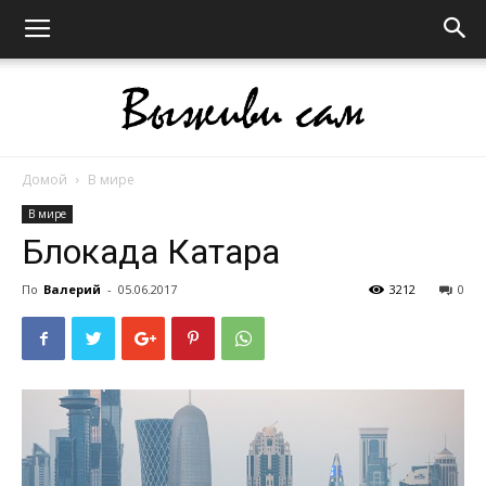
Домой
В мире
Выживи
В мире
Блокада Катара
сам
По
Валерий
-
05.06.2017
3212
0