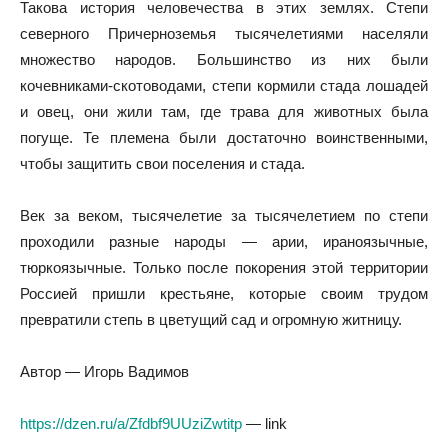
Такова история человечества в этих землях. Степи
северного Причерноземья тысячелетиями населяли
множество народов. Большинство из них были
кочевниками-скотоводами, степи кормили стада лошадей
и овец, они жили там, где трава для животных была
погуще. Те племена были достаточно воинственными,
чтобы защитить свои поселения и стада.
Век за веком, тысячелетие за тысячелетием по степи
проходили разные народы — арии, ираноязычные,
тюркоязычные. Только после покорения этой территории
Россией пришли крестьяне, которые своим трудом
превратили степь в цветущий сад и огромную житницу.
Автор — Игорь Вадимов
https://dzen.ru/a/Zfdbf9UUziZwtitp
— link