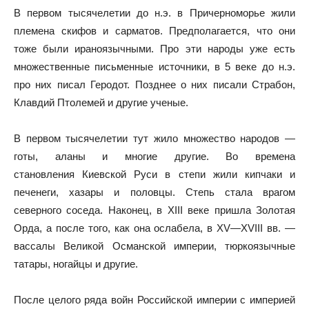
В первом тысячелетии до н.э. в Причерноморье жили
племена скифов и сарматов. Предполагается, что они
тоже были ираноязычными. Про эти народы уже есть
множественные письменные источники, в 5 веке до н.э.
про них писал Геродот. Позднее о них писали Страбон,
Клавдий Птолемей и другие ученые.
В первом тысячелетии тут жило множество народов —
готы, аланы и многие другие. Во времена
становления Киевской Руси в степи жили кипчаки и
печенеги, хазары и половцы. Степь стала врагом
северного соседа. Наконец, в XIII веке пришла Золотая
Орда, а после того, как она ослабела, в XV—XVIII вв. —
вассалы Великой Османской империи, тюркоязычные
татары, ногайцы и другие.
После целого ряда войн Российской империи с империей