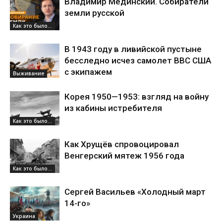
Владимир Мединский. Собиратели
земли русской
Как это было...
В 1943 году в ливийской пустыне
бесследно исчез самолет ВВС США
с экипажем
Выживание
Корея 1950—1953: взгляд на войну
из кабины истребителя
Как это было...
Как Хрущёв спровоцировал
Венгерский мятеж 1956 года
Как это было...
Сергей Васильев «Холодный март
14-го»
Украина