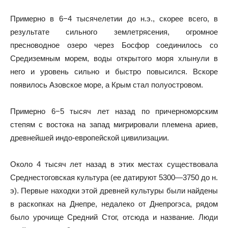
Примерно в 6−4 тысячелетии до н.э., скорее всего, в
результате сильного землетрясения, огромное
пресноводное озеро через Босфор соединилось со
Средиземным морем, воды открытого моря хлынули в
него и уровень сильно и быстро повысился. Вскоре
появилось Азовское море, а Крым стал полуостровом.
Примерно 6−5 тысяч лет назад по причерноморским
степям с востока на запад мигрировали племена ариев,
древнейшей индо-европейской цивилизации.
Около 4 тысяч лет назад в этих местах существовала
Среднестоговская культура (ее датируют 5300—3750 до н.
э). Первые находки этой древней культуры были найдены
в раскопках на Днепре, недалеко от Днепрогэса, рядом
было урочище Средний Стог, отсюда и название. Люди