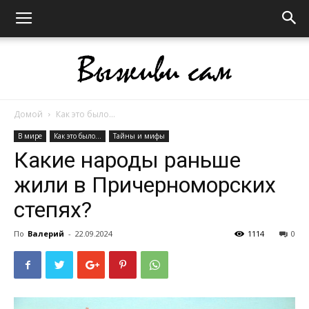
Домой
Как это было...
Выживи
В мире
Как это было...
Тайны и мифы
Какие народы раньше
жили в Причерноморских
сам
степях?
По
Валерий
-
22.09.2024
1114
0