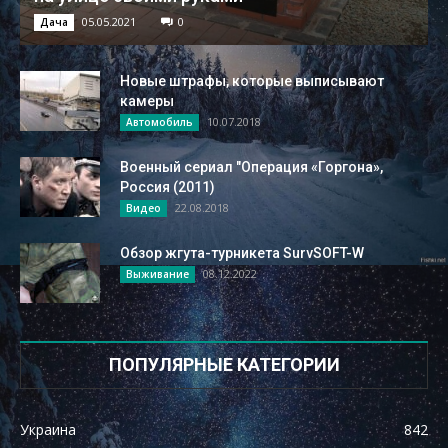
05.05.2021
0
Дача
Новые штрафы, которые выписывают
камеры
10.07.2018
Автомобиль
Военный сериал "Операция «Горгона»,
Россия (2011)
22.08.2018
Видео
Обзор жгута-турникета SurvSOFT-W
08.12.2022
Выживание
ПОПУЛЯРНЫЕ КАТЕГОРИИ
Украина
842