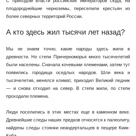
С приходом власти российских императоров сюда, на
плодороднейшие черноземы, переселили крестьян из
более северных территорий России.
А кто здесь жил тысячи лет назад?
Мы не знаем точно, какие народы здесь жили в
древности. Но степи Причерноморья много тысячелетий
были населены. Сначала кочевыми племенами, затем тут
появились городища оседлых народов. Шли века и
тысячелетия, менялся климат, приходил Великий ледник
— и снова отходил на север. В степи жили, по степи
проходили племена.
Люди поселились в этих местах еще в каменном веке.
Древнейшие следы наших предков относятся к палеолиту,
найдены следы стоянки неандертальцев в пещере Киик-
Коба.